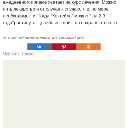
ежедневном приеме хватает на курс лечения. Можно
пить лекарство и от случая к случаю, т. е. по мере
необходимости. Тогда "Коктейль" можно " на 2-3
года"растянуть. Целебные свойства сохраняются его.
Категории:
похудение за неделю
,
диета на каждый день
Читайте также
1. три белых фасолины мы замачиваем на ночь в 0. 5
стакане холодной кипяченой воды.