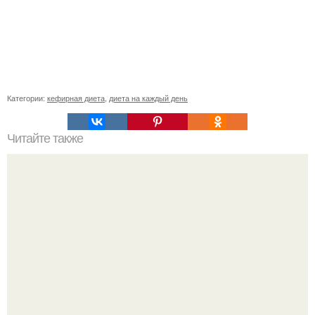
Категории:
кефирная диета
,
диета на каждый день
Читайте также
Плавленный сыр с зеленью.