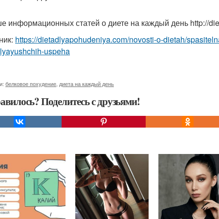
 информационных статей о диете на каждый день http://dietyi
ник:
https://dietadlyapohudeniya.com/novosti-o-dietah/spasiteln
vlyayushchih-uspeha
и:
белковое похудение
,
диета на каждый день
авилось? Поделитесь с друзьями!