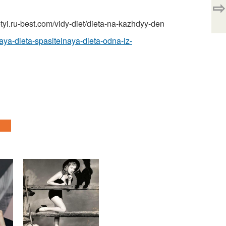
⇨
.ru-best.com/vidy-diet/dieta-na-kazhdyy-den
aya-dieta-spasitelnaya-dieta-odna-iz-