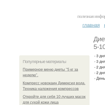
полезная инфор
главная
Дие
5-10
- 3 д
- 3 д
Популярные материалы
- 2 д
Примерное меню диеты "5 кг за
- 2 д
неделю".
- Ден
Компресс новокаин Димексид вода.
Техника наложения компрессов
Откройте для себя 10 лучших масок
для сухой кожи лица