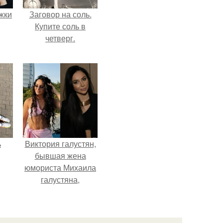
ожки
Заговор на соль.
Купите соль в
четверг.
ь
Виктория галустян,
бывшая жена
юмориста Михаила
галустяна,
рассказала о
неожиданных
последствиях