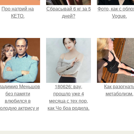
Про натрий на
Сбрасывай 6 кг за 5
Фото, как с обл
КЕТО.
дней?
Vogue.
ладимир Меньшов
180626: вау,
Как разогнат
без памяти
прошло уже 4
метаболизм.
влюбился в
месяца с тех пор,
олодую актрису и
как Чо боа родила.
аже решил уйти от
алентовой ради
неё.