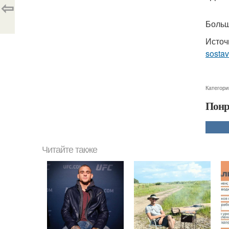
⇦
Больше
Источ
sosta
Категори
Понр
Читайте также