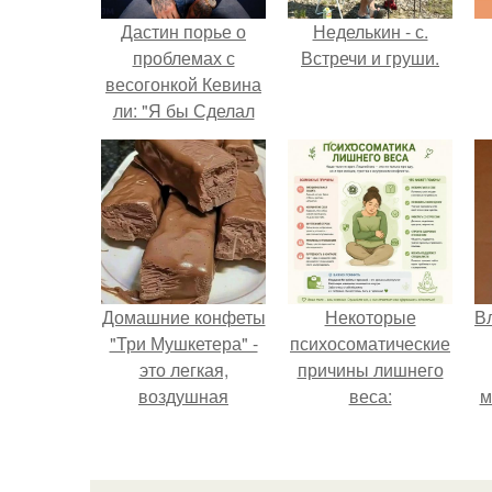
Дастин порье о
Неделькин - с.
проблемах с
Встречи и груши.
весогонкой Кевина
ли: "Я бы Сделал
это с Первой
Попытки".
Домашние конфеты
Некоторые
В
"Три Мушкетера" -
психосоматические
это легкая,
причины лишнего
воздушная
веса:
м
шоколадная нуга,
д
покрытая
молочным