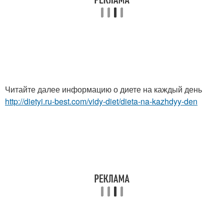
Читайте далее информацию о диете на каждый день
http://dietyi.ru-best.com/vidy-diet/dieta-na-kazhdyy-den