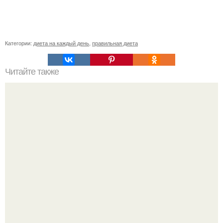
Категории:
диета на каждый день
,
правильная диета
Читайте также
Быстрое похудение живота или как японцы советуют
худеть.