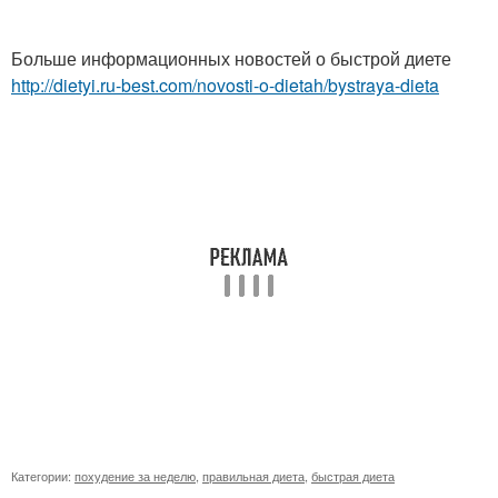
Больше информационных новостей о быстрой диете
http://dietyi.ru-best.com/novosti-o-dietah/bystraya-dieta
Категории:
похудение за неделю
,
правильная диета
,
быстрая диета