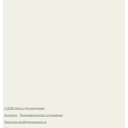
Это Моника - ей 26.
Синдром красной кожи: британец превратил себя в
инвалида из-за бесконтрольного использования мази.
© 2026 Диета для похудения
Контакты
Пользовательское соглашение
Политика конфидециальности