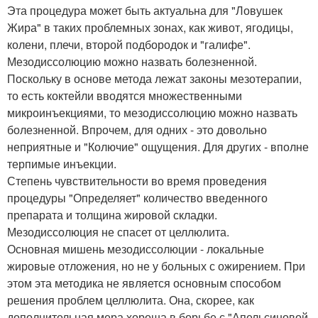
Эта процедура может быть актуальна для "Ловушек
Жира" в таких проблемных зонах, как живот, ягодицы,
колени, плечи, второй подбородок и "галифе".
Мезодиссолюцию можно назвать болезненной.
Поскольку в основе метода лежат законы мезотерапии,
то есть коктейли вводятся множественными
микроинъекциями, то мезодиссолюцию можно назвать
болезненной. Впрочем, для одних - это довольно
неприятные и "Колючие" ощущения. Для других - вполне
терпимые инъекции.
Степень чувствительности во время проведения
процедуры "Определяет" количество введенного
препарата и толщина жировой складки.
Мезодиссолюция не спасет от целлюлита.
Основная мишень мезодиссолюции - локальные
жировые отложения, но не у больных с ожирением. При
этом эта методика не является основным способом
решения проблем целлюлита. Она, скорее, как
дополнительная мера хороша в борьбе с "Апельсиновой