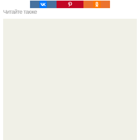
Читайте также
4 стакана воды после пробуждения - методика, не
имеющая побочных эффектов.
Так влияет ли перименопауза и менопауза на вес или