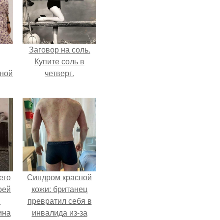
Заговор на соль.
Купите соль в
мной
четверг.
его
Синдром красной
оей
кожи: британец
й
превратил себя в
ина
инвалида из-за