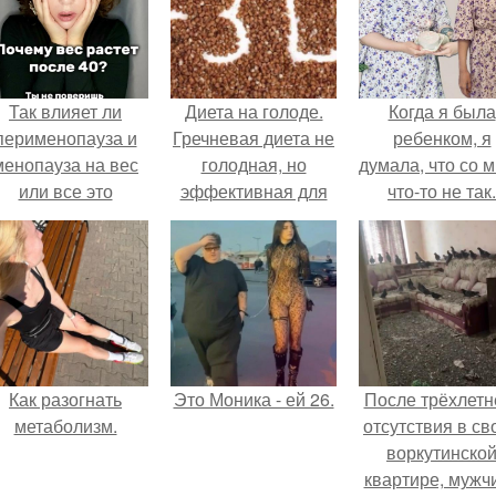
Так влияет ли
Диета на голоде.
Когда я была
перименопауза и
Гречневая диета не
ребенком, я
менопауза на вес
голодная, но
думала, что со 
или все это
эффективная для
что-то не так.
ерунда?
похудения,
продолжительность
диеты 7-14 дней.
Как разогнать
Это Моника - ей 26.
После трёхлетн
метаболизм.
отсутствия в св
воркутинско
квартире, мужч