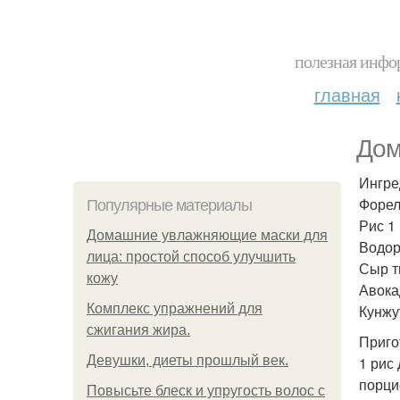
полезная инфор
главная
Дом
Ингре
Форел
Популярные материалы
Рис 1 
Домашние увлажняющие маски для
Водор
лица: простой способ улучшить
Сыр т
кожу
Авока
Комплекс упражнений для
Кунжу
сжигания жира.
Приго
Девушки, диеты прошлый век.
1 рис
порци
Повысьте блеск и упругость волос с