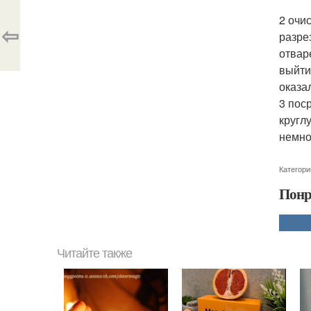
2 очи
⇦
разре
отвар
выйти
оказа
3 пос
кругл
немно
Категори
Понр
Читайте также