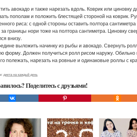
стить авокадо и также нарезать вдоль. Коврик или циновку 
зать пополам и положить блестящей стороной на коврик. Ру
енного риса: с одной стороны оставить полтора сантиметра 
 за границы нори тоже на полтора сантиметра. Циновку свер
лся внизу.
редине выложить начинку из рыбы и авокадо. Свернуть ролл
ую форму. Должен получиться ролл рисом наружу. Обильно 
го полежать, нарезать на ровные и одинаковые роллы с кр
и:
диета на каждый день
авилось? Поделитесь с друзьями!