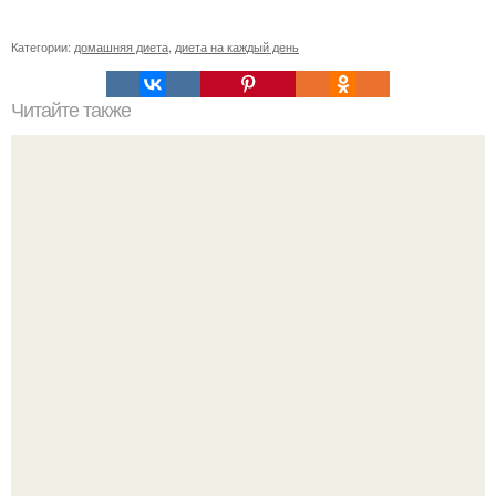
Категории:
домашняя диета
,
диета на каждый день
Читайте также
Гречка с кефиром творят чудеса!