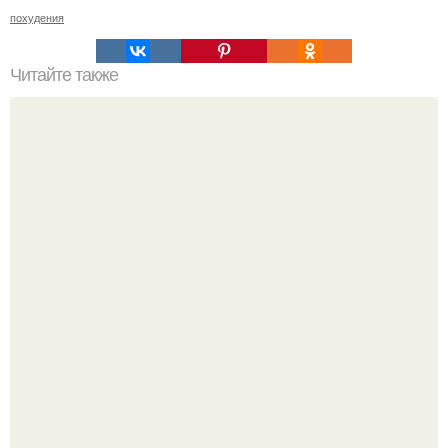
похудения
Читайте также
Гречка с грибами для похудения. Гречневые котлеты с
грибами.