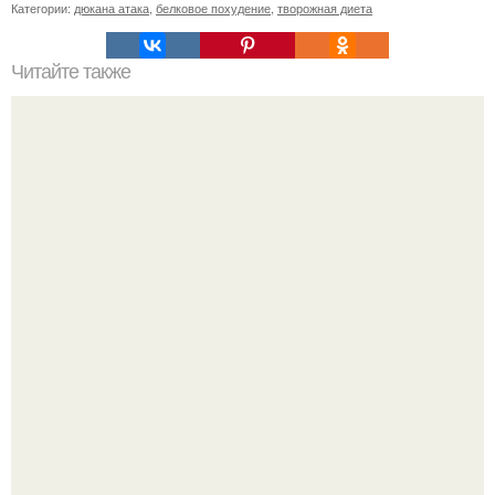
Категории:
дюкана атака
,
белковое похудение
,
творожная диета
Читайте также
Мы предлагаем вашему вниманию идеальное меню на
целую неделю, оно подходит для атаки и белкового
четверга на этапах закрепления и стабилизации.