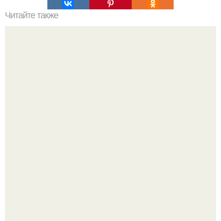
Читайте также
Фаршированные кабачки в духовке.
Метабуст нужен не "Идеальным", а живым людям.