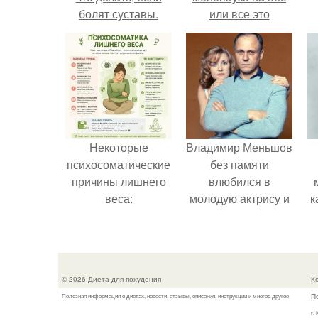
болят суставы.
или все это
ерунда?
Некоторые
Владимир Меньшов
психосоматические
без памяти
причины лишнего
влюбился в
веса:
молодую актрису и
к
даже решил уйти от
алентовой ради
неё.
© 2026 Диета для похудения
К
П
Полезная информация о диетах, новости, отзывы, описания, инструкции и многое другое
г.