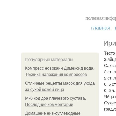
полезная инфор
главная
Ири
Тесто
2 яйца
Популярные материалы
Сахза
Компресс новокаин Димексид вода.
2 ст. 
Техника наложения компрессов
2 ст. 
Отличные рецепты масок для ухода
0, 5 с
за сухой кожей лица
0, 5 ч
Яйца 
Мкб код доа плечевого сустава.
Сухие
Последние комментарии
граду
Домашние низкоуглеводные