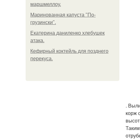
маршмеллоу.
Маринованная капуста "По-
грузински".
Екатерина даниленко хлебушек
атака.
Кефирный коктейль для позднего
перекуса.
. Выл
корж 
высот
Таким
отрубе