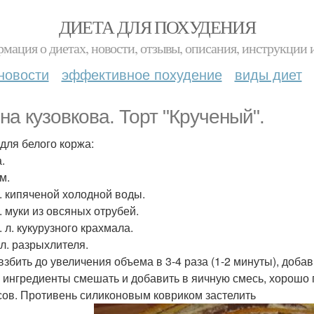
ДИЕТА ДЛЯ ПОХУДЕНИЯ
мация о диетах, новости, отзывы, описания, инструкции 
новости
эффективное похудение
виды диет
на кузовкова. Торт "Крученый".
 для белого коржа:
.
м.
л. кипяченой холодной воды.
л. муки из овсяных отрубей.
т. л. кукурузного крахмала.
. л. разрыхлителя.
взбить до увеличения объема в 3-4 раза (1-2 минуты), доба
 ингредиенты смешать и добавить в яичную смесь, хорошо 
сов. Противень силиконовым ковриком застелить