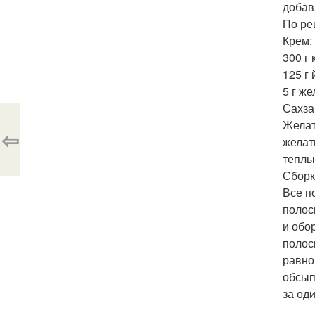
добав
По ре
Крем:
300 г
125 г 
5 г же
Сахза
Желат
⇦
желат
теплы
Сборк
Все п
полос
и обо
полос
равно
обсып
за оди