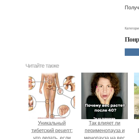
Получ
Категори
Понр
Читайте также
Уникальный
Так влияет ли
тибетский рецепт:
перименопауза и
что делать, если
менопауза на вес