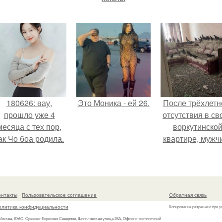
180626: вау,
Это Моника - ей 26.
После трёхлетн
прошло уже 4
отсутствия в св
месяца с тех пор,
воркутинско
ак Чо боа родила.
квартире, мужч
вернулся и
обнаружил, что 
жилище стал
пристанищем д
онтакты
Пользовательское соглашение
Обратная связь
стаи голубей
олитика конфидециальности
Копирование разрешено при у
 Москва, ЮАО, Орехово-Борисово Северное, Шипиловская улица 28А, Офисно-гостиничный