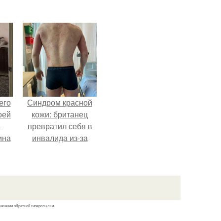
его
Синдром красной
оей
кожи: британец
й
превратил себя в
ина
инвалида из-за
бесконтрольного
его
использования
о
мази.
ля
.
казании обратной гиперссылки.