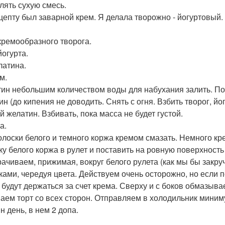
лять сухую смесь.
цепту был заварной крем. Я делала творожно - йогуртовый.
 кремообразного творога.
йогурта.
латина.
м.
ин небольшим количеством воды для набухания залить. Пос
ин (до кипения не доводить. Снять с огня. Взбить творог, й
й желатин. Взбивать, пока масса не будет густой.
а.
олоски белого и темного коржа кремом смазать. Немного кр
ку белого коржа в рулет и поставить на ровную поверхность 
рачиваем, прижимая, вокруг белого рулета (как мы бы закр
ками, чередуя цвета. Действуем очень осторожно, но если п
 будут держаться за счет крема. Сверху и с боков обмазыва
аем торт со всех сторон. Отправляем в холодильник минимум
н день, в нем 2 допа.