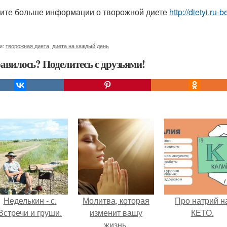
ите больше информации о творожной диете
http://dietyi.ru
и:
творожная диета
,
диета на каждый день
авилось? Поделитесь с друзьями!
Неделькин - с.
Молитва, которая
Про натрий н
Встречи и груши.
изменит вашу
КЕТО.
жизнь.