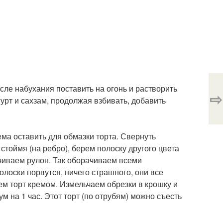
ле набухания поставить на огонь и растворить
⇨
огурт и сахзам, продолжая взбивать, добавить
ема оставить для обмазки торта. Свернуть
стоймя (на ребро), берем полоску другого цвета
учиваем рулон. Так оборачиваем всеми
олоски порвутся, ничего страшного, они все
ем торт кремом. Измельчаем обрезки в крошку и
 на 1 час. Этот торт (по отрубям) можно съесть