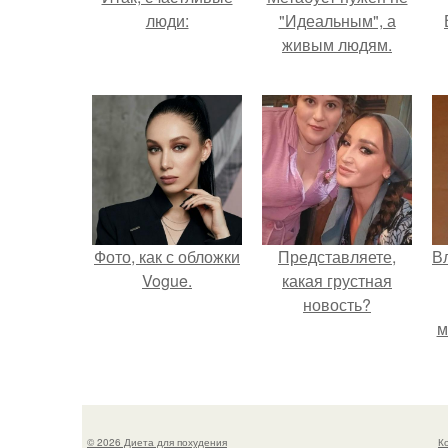
люди:
"Идеальным", а
живым людям.
Фото, как с обложки
Представляете,
В
Vogue.
какая грустная
новость?
м
д
© 2026 Диета для похудения
К