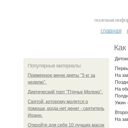
полезная инфор
главная
Как
Деток
Популярные материалы
Первы
На за
Примерное меню диеты "5 кг за
Поздн
неделю".
На об
Диетический торт "Птичье Молоко".
Полдн
Святой, которому молятся о
Ужин 
помощи, когда нет денег - святитель
Второ
Иоанн.
На зав
Откройте для себя 10 лучших масок