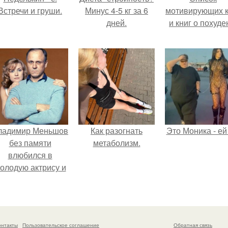
Встречи и груши.
Минус 4-5 кг за 6
мотивирующих к
дней.
и книг о похуде
ладимир Меньшов
Как разогнать
Это Моника - ей
без памяти
метаболизм.
влюбился в
олодую актрису и
аже решил уйти от
алентовой ради
неё.
онтакты
Пользовательское соглашение
Обратная связь