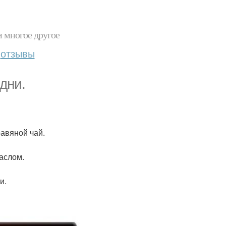
и многое другое
отзывы
дни.
равяной чай.
маслом.
и.