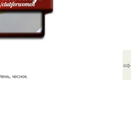
⇨
лень, чеснок.