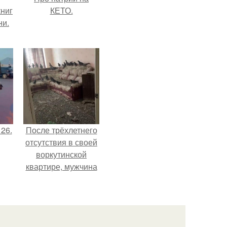
ниг
КЕТО.
ни.
 26.
После трёхлетнего
отсутствия в своей
воркутинской
квартире, мужчина
вернулся и
обнаружил, что его
жилище стало
пристанищем для