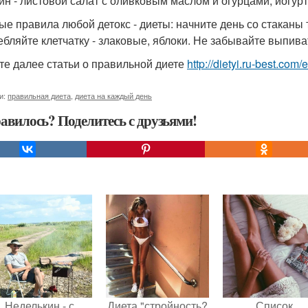
ин - листовой салат с оливковым маслом и огурцами, йогурт
ые правила любой детокс - диеты: начните день со стаканы
ебляйте клетчатку - злаковые, яблоки. Не забывайте выпиват
те далее статьи о правильной диете
http://dietyi.ru-best.com
и:
правильная диета
,
диета на каждый день
авилось? Поделитесь с друзьями!
Неделькин - с.
Диета "стройность?
Список