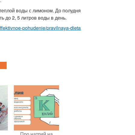
.
 теплой воды с лимоном. До полудня
ь до 2, 5 литров воды в день.
/effektivnoe-pohudenie/pravilnaya-dieta
Про натрий на