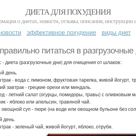
ДИЕТА ДЛЯ ПОХУДЕНИЯ
мация о диетах, новости, отзывы, описания, инструкции 
новости
эффективное похудение
виды диет
 правильно питаться в разгрузочные 
с - диета (разгрузочные дни) для очищения от шлаков:
й день.
втрак - вода с лимоном, фруктовая тарелка, живой йогурт, т
ий завтрак - грецкие орехи или миндаль.
ед - летний салат (огурцы, помидоры, травы) с оливковым 
ик - яблоко или апельсин, травяной чай.
- овощной суп - пюре (на воде или овощном бульоне без сол
й день.
трак - зеленый чай, живой йогурт, яблоко, отруби.