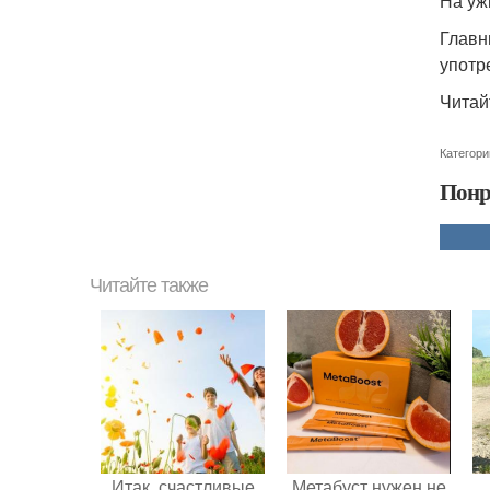
На уж
Главн
употр
Читай
Категори
Понр
Читайте также
Итак, счастливые
Метабуст нужен не