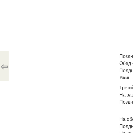
Поздн
⇦
Обед 
Полдн
Ужин -
Трети
На за
Поздн
На об
Полдн