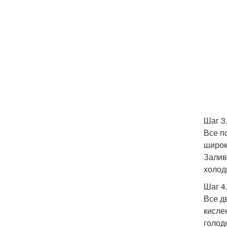
Шаг 3
Все п
широк
Залив
холод
Шаг 4
Все д
кисле
голод