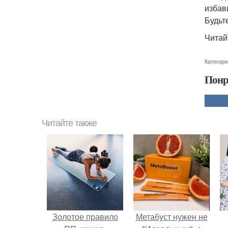
избав
Будьт
Читай
Категори
Понр
Читайте также
Золотое правило
Метабуст нужен не