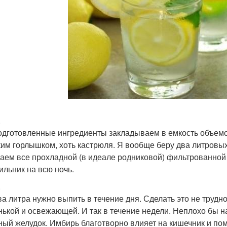
.
одготовленные ингредиенты закладываем в емкость объемом
им горлышком, хоть кастрюля. Я вообще беру два литровы
аем все прохладной (в идеале родниковой) фильтрованной
ильник на всю ночь.
.
ва литра нужно выпить в течение дня. Сделать это не трудно
нькой и освежающей. И так в течение недели. Неплохо бы н
ный желудок. Имбирь благотворно влияет на кишечник и помо