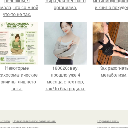
ребенком, я
жира для женского
мотивирующих к
мала, что со мной
организма.
и книг о похуде
что-то не так.
Некоторые
180626: вау,
Как разогнат
сихосоматические
прошло уже 4
метаболизм.
причины лишнего
месяца с тех пор,
веса:
как Чо боа родила.
онтакты
Пользовательское соглашение
Обратная связь
олитика конфидециальности
Копирование разрешено при у