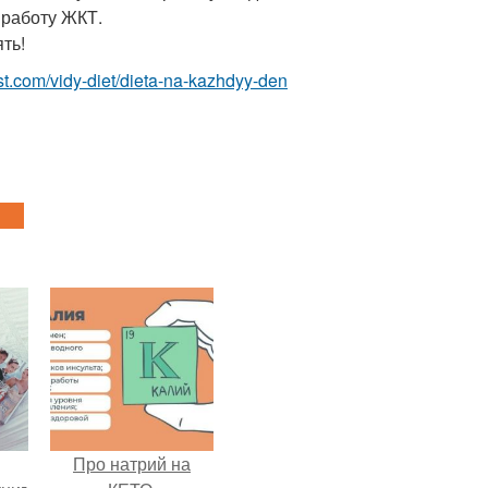
 работу ЖКТ.
ть!
best.com/vidy-diet/dieta-na-kazhdyy-den
Про натрий на