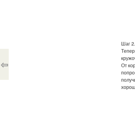
Шаг 2
Тепер
кружо
⇦
От ко
попро
получ
хорош