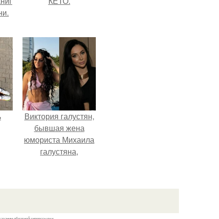
ниг
КЕТО.
ни.
ь
Виктория галустян,
бывшая жена
юмориста Михаила
галустяна,
рассказала о
неожиданных
последствиях
развода.
казании обратной гиперссылки.