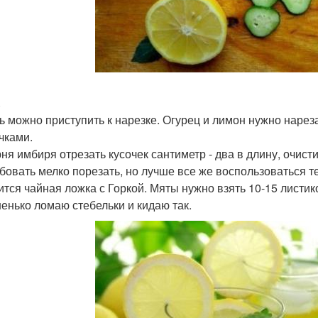
.
ь можно приступить к нарезке. Огурец и лимон нужно нареза
чками.
рня имбиря отрезать кусочек сантиметр - два в длину, очист
бовать мелко порезать, но лучше все же воспользоваться 
ится чайная ложка с Горкой. Мяты нужно взять 10-15 листик
енько ломаю стебельки и кидаю так.