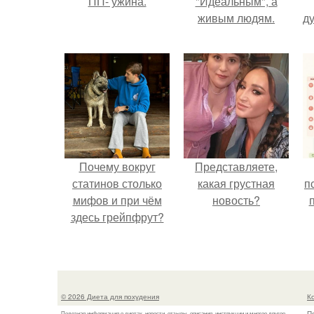
ПП- ужина.
"Идеальным", а
живым людям.
ду
Почему вокруг
Представляете,
статинов столько
какая грустная
п
мифов и при чём
новость?
здесь грейпфрут?
© 2026 Диета для похудения
К
П
Полезная информация о диетах, новости, отзывы, описания, инструкции и многое другое