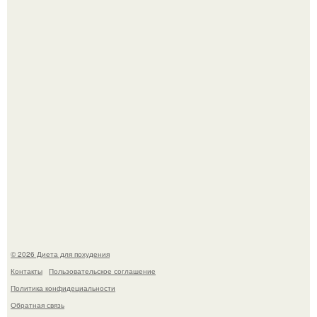
жилище стало пристанищем для стаи голубей.
Виктория галустян, бывшая жена юмориста Михаила
галустяна, рассказала о неожиданных последствиях
развода.
© 2026 Диета для похудения
Контакты
Пользовательское соглашение
Политика конфидециальности
Обратная связь