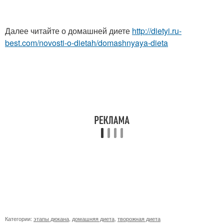
Далее читайте о домашней диете
http://dietyi.ru-
best.com/novosti-o-dietah/domashnyaya-dieta
Категории:
этапы дюкана
,
домашняя диета
,
творожная диета