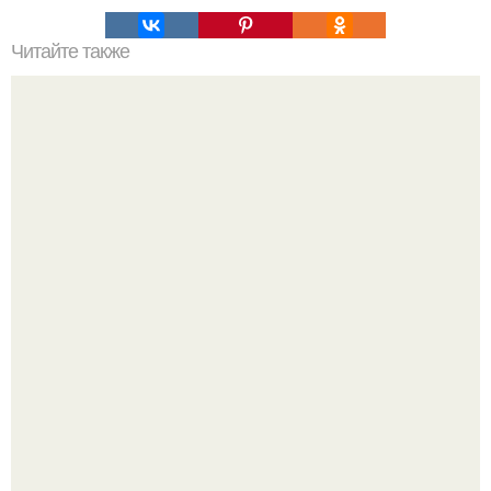
Читайте также
Диета Анджелины Джоли.
Неделькин - с. Встречи и груши.