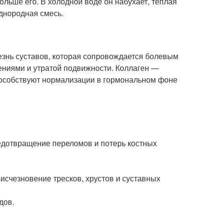
льше его. В холодной воде он набухает, теплая
однородная смесь.
езнь суставов, которая сопровождается болевым
ниями и утратой подвижности. Коллаген —
пособствуют нормализации в гормональном фоне
едотвращение переломов и потерь костных
исчезновение тресков, хрустов и суставных
дов.