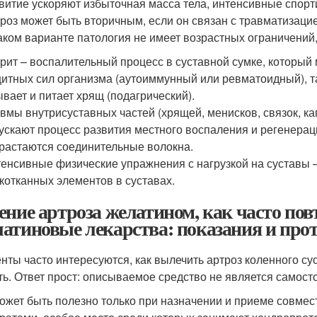
витие ускоряют избыточная масса тела, интенсивные спорти
роз может быть вторичным, если он связан с травматизаци
аком варианте патология не имеет возрастных ограничений
рит – воспалительный процесс в суставной сумке, который
итных сил организма (аутоиммунный или ревматоидный), та
вает и питает хрящ (подагрический).
вмы внутрисуставных частей (хрящей, менисков, связок, ка
ускают процесс развития местного воспаления и регенерац
растаются соединительные волокна.
енсивные физические упражнения с нагрузкой на суставы 
котканных элементов в суставах.
ение артроза желатином, как часто пов
атиновые лекарства: показания и про
нты часто интересуются, как вылечить артроз коленного су
ть. Ответ прост: описываемое средство не является самос
ожет быть полезно только при назначении и приеме совме