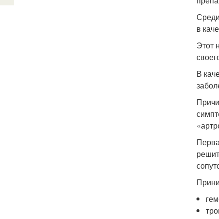
препа
Среди
в кач
Этот 
своег
В кач
забол
Причи
симпт
«артр
Перва
решит
сопут
Прини
гем
тро