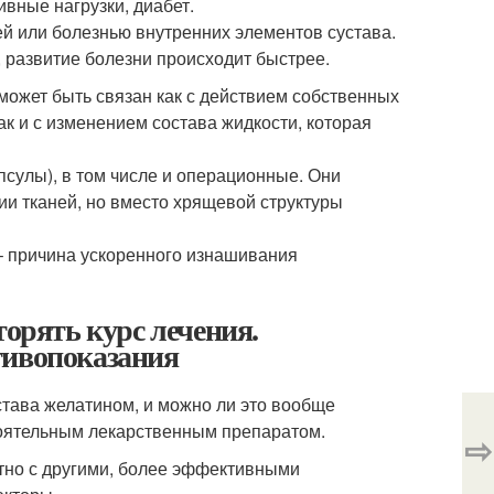
вные нагрузки, диабет.
ей или болезнью внутренних элементов сустава.
, развитие болезни происходит быстрее.
 может быть связан как с действием собственных
к и с изменением состава жидкости, которая
псулы), в том числе и операционные. Они
ии тканей, но вместо хрящевой структуры
– причина ускоренного изнашивания
торять курс лечения.
тивопоказания
става желатином, и можно ли это вообще
тоятельным лекарственным препаратом.
⇨
стно с другими, более эффективными