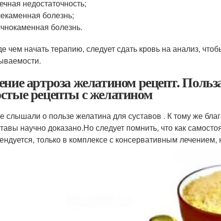
ечная недостаточность;
екаменная болезнь;
чнокаменная болезнь.
е чем начать терапию, следует сдать кровь на анализ, чт
ываемости.
ение артроза желатином рецепт. Польза
стые рецепты с желатином
е слышали о пользе желатина для суставов . К тому же бла
ставы научно доказано.Но следует помнить, что как самост
ендуется, только в комплексе с консервативным лечением,