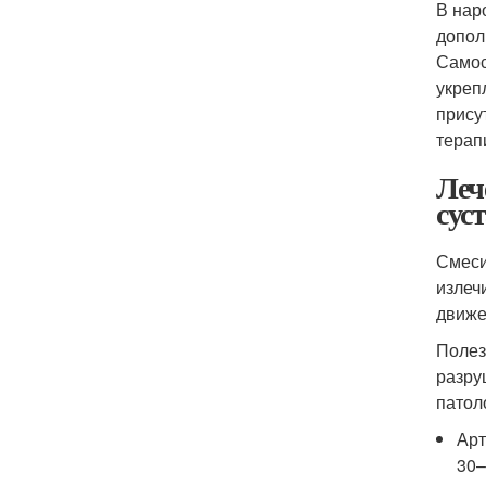
В нар
допол
Самос
укреп
прису
терап
Леч
сус
Смеси
излеч
движе
Полез
разру
патол
Арт
30–