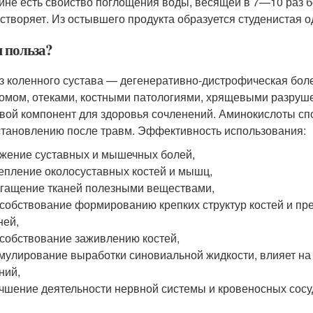
ине есть свойство поглощения воды, весящей в 7—10 раз бо
астворяет. Из остывшего продукта образуется студенистая 
м польза?
з коленного сустава — дегенеративно-дистрофическая бол
омом, отеками, костными патологиями, хрящевыми разруше
вой компонент для здоровья сочленений. Аминокислоты с
становлению после травм. Эффективность использования:
жение суставных и мышечных болей,
епление околосуставных костей и мышц,
гащение тканей полезными веществами,
собствование формированию крепких структур костей и пр
ней,
собствование заживлению костей,
мулирование выработки синовиальной жидкости, влияет на 
ний,
чшение деятельности нервной системы и кровеносных сосу