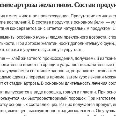
ение артроза желатином. Состав проду
ин имеет животное происхождение. Присутствие аминокисл
тие воспалений. В составе продукта в основном белки — 90
ствия консервантов он считается натуральным продуктом. Е
лементы особенно нужны людям преклонного возраста, спор
льности. При артрозе желатин носит дополнительную функ
ить связки и улучшить суставную упругость.
ин — клей животного происхождения, получаемый из ткане
ложительно влияет на хрящи и устраняет воспалительные 
кта улучшается состояние здоровья, устраняются нежелат
одимо сделать перерыв в приеме, затем курс лечения можн
ит от стадии артроза. В основном длительность лечения сос
кт выпускается в виде порошка, гранул и пластин. При ос
пользуется как быстрорастворимый порошок. При изготовл
отку основных составляющих. Из них получается продукт,
тво, имеющее высокую концентрацию коллагена. Он улучша