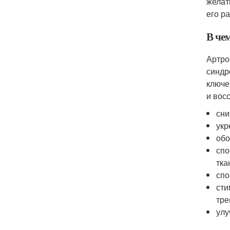
желат
его р
В че
Артро
синдр
ключе
и вос
сни
укр
обо
спо
тка
спо
сти
тре
улу