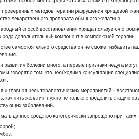
ратами, особое место среди которых занимают хондропрот
 проверенных методов терапии разрушения хрящевой ткан
естве лекарственного препарата обычного желатина.
народный способ восстановления хряща пользуется огромн
о рода дополнительный компонент в комплексной терапии.
естве самостоятельного средства он не сможет избавить па
евания.
н развития болезни много, а первые признаки недуга могу
омы говорят о том, что необходима консультация специалист
оз».
я и главная цель терапевтических мероприятий – восстан
ь, как пить желатин, нужно не только определить стадию ра
ствующих заболеваний.
мать данное средство категорически запрещено при таких 
оррой;
мбоз;