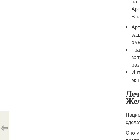
раз
Арт
В т
Арт
защ
омы
Тра
зап
раз
Инт
мяг
Леч
Жел
Пацие
сдела
⇦
Оно м