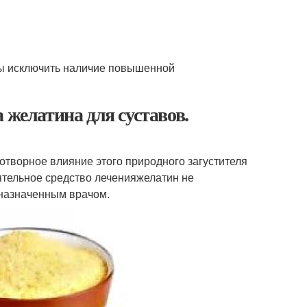
обы исключить наличие повышенной
 желатина для суставов.
готворное влияние этого природного загустителя
оятельное средство леченияжелатин не
 назначенным врачом.