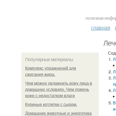
полезная инфор
главная
Леч
Сод
Л
Популярные материалы
Комплекс упражнений для
Л
сжигания жира.
Л
Чем можно увлажнить кожу лица в
п
домашних условиях. Чем помочь
Л
коже с недостатком влаги
В
Куриные котлетки с сыром.
ж
Домашние животные и энергетика