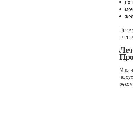
поч
моч
жел
Прежд
сверт
Леч
Про
Многи
на су
реком