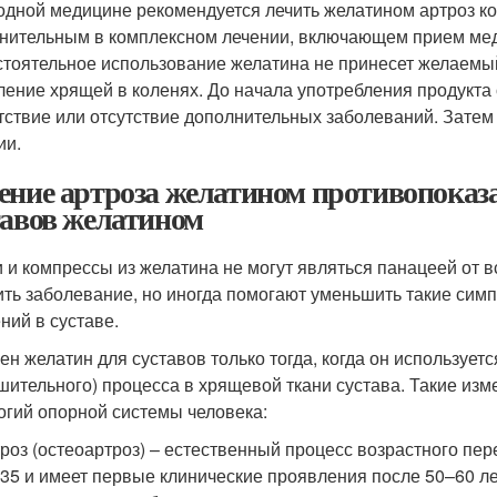
одной медицине рекомендуется лечить желатином артроз ко
нительным в комплексном лечении, включающем прием мед
тоятельное использование желатина не принесет желаемый
ление хрящей в коленях. До начала употребления продукта
тствие или отсутствие дополнительных заболеваний. Зате
ии.
ение артроза желатином противопоказ
тавов желатином
 и компрессы из желатина не могут являться панацеей от в
ить заболевание, но иногда помогают уменьшить такие симп
ний в суставе.
ен желатин для суставов только тогда, когда он используетс
шительного) процесса в хрящевой ткани сустава. Такие изм
огий опорной системы человека:
роз (остеоартроз) – естественный процесс возрастного пе
35 и имеет первые клинические проявления после 50–60 ле