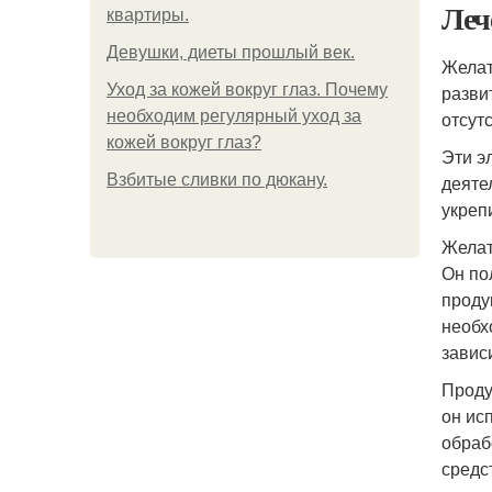
Леч
квартиры.
Девушки, диеты прошлый век.
Желат
Уход за кожей вокруг глаз. Почему
разви
необходим регулярный уход за
отсут
кожей вокруг глаз?
Эти э
Взбитые сливки по дюкану.
деяте
укреп
Желат
Он по
проду
необх
завис
Проду
он ис
обраб
средс