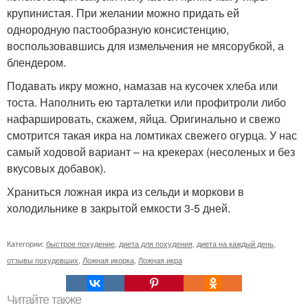
крупинистая. При желании можно придать ей
однородную пастообразную консистенцию,
воспользовавшись для измельчения не мясорубкой, а
блендером.
Подавать икру можно, намазав на кусочек хлеба или
тоста. Наполнить ею тарталетки или профитроли либо
нафаршировать, скажем, яйца. Оригинально и свежо
смотрится такая икра на ломтиках свежего огурца. У нас
самый ходовой вариант – на крекерах (несоленых и без
вкусовых добавок).
Храниться ложная икра из сельди и моркови в
холодильнике в закрытой емкости 3-5 дней.
Категории:
быстрое похудение
,
диета для похудения
,
диета на каждый день
,
отзывы похудевших
,
Ложная икорка
,
Ложная икра
Читайте также