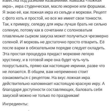
известна под разными названиями: намазка «ложная
икра», икра студенческая, масло икорное или форшмак.
Я знаю её, как ложная икра из сельди и моркови. Рецепт
с фото хоть и простой, но все же имеет свои тонкости.
Так, к примеру, селедку для икры лучше брать не сильно
соленую, потому как в сочетании с солоноватым
плавленым сырком закуска может получиться чрезмерно
соленой. И морковь не достаточно просто отварить. Её
после варки в обязательном порядке следует охладить.
Эта простая процедура придаст морковке легкую
хрустинку, и в готовой икре она будет чуть-чуть
похрустывать, прямо как настоящие икринки, разве что
не лопаются. В общем, вам непременно стоит
ознакомиться с рецептом. На вкус ложная икра
действительно напоминает настоящую красную икру. А
благодаря доступности составляющих, баловать себя
закуской можно не только по праздникам!
Ингредиенты: