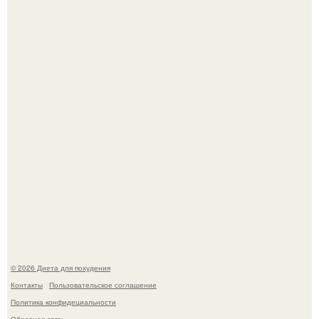
Синдром красной кожи: британец превратил себя в
инвалида из-за бесконтрольного использования мази.
Виктория галустян, бывшая жена юмориста Михаила
галустяна, рассказала о неожиданных последствиях
развода.
© 2026 Диета для похудения
Контакты
Пользовательское соглашение
Политика конфидециальности