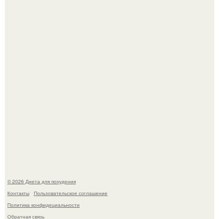
квартире, мужчина вернулся и обнаружил, что его
жилище стало пристанищем для стаи голубей.
Виктория галустян, бывшая жена юмориста Михаила
галустяна, рассказала о неожиданных последствиях
развода.
© 2026 Диета для похудения
Контакты
Пользовательское соглашение
Политика конфидециальности
Обратная связь