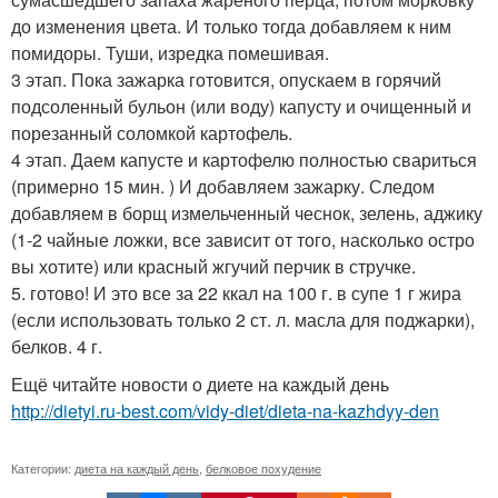
до изменения цвета. И только тогда добавляем к ним
помидоры. Туши, изредка помешивая.
3 этап. Пока зажарка готовится, опускаем в горячий
подсоленный бульон (или воду) капусту и очищенный и
порезанный соломкой картофель.
4 этап. Даем капусте и картофелю полностью свариться
(примерно 15 мин. ) И добавляем зажарку. Следом
добавляем в борщ измельченный чеснок, зелень, аджику
(1-2 чайные ложки, все зависит от того, насколько остро
вы хотите) или красный жгучий перчик в стручке.
5. готово! И это все за 22 ккал на 100 г. в супе 1 г жира
(если использовать только 2 ст. л. масла для поджарки),
белков. 4 г.
Ещё читайте новости о диете на каждый день
http://dietyi.ru-best.com/vidy-diet/dieta-na-kazhdyy-den
Категории:
диета на каждый день
,
белковое похудение