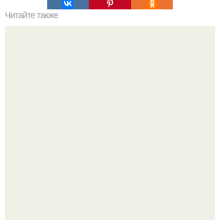
Читайте также
Эффективный способ чистки сковородок.
Так влияет ли перименопауза и менопауза на вес или
все это ерунда?