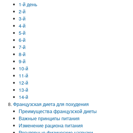
1-й день
2-й
3-й
4-й
5-й
6-й
7-й
8-й
9-й
10-й
11-й
12-й
13-й
14-й
Французская диета для похудения
Преимущества французской диеты
Важные принципы питания
Изменение рациона питания
Регулярные физические нагрузки