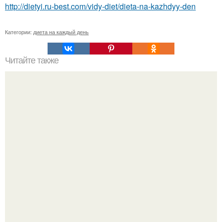
http://dietyi.ru-best.com/vidy-diet/dieta-na-kazhdyy-den
Категории:
диета на каждый день
Читайте также
Правила питания. 1. после употребления белковой пищи
(мясо, рыба, яйца, молочные продукты, грибы) не пить
жидкости (особенно сладкие.