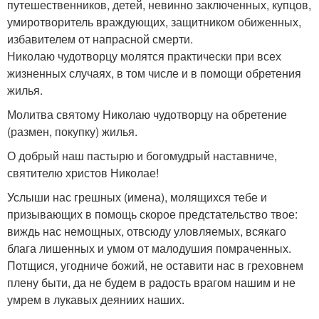
путешественников, детей, невинно заключенных, купцов,
умиротворитель враждующих, защитником обиженных,
избавителем от напрасной смерти.
Николаю чудотворцу молятся практически при всех
жизненных случаях, в том числе и в помощи обретения
жилья.
Молитва святому Николаю чудотворцу на обретение
(размен, покупку) жилья.
О добрый наш пастырю и богомудрый наставниче,
святителю христов Николае!
Услыши нас грешных (имена), молящихся тебе и
призывающих в помощь скорое предстательство твое:
виждь нас немощных, отвсюду уловляемых, всякаго
блага лишенных и умом от малодушия помраченных.
Потщися, угодниче божий, не оставити нас в греховнем
плену быти, да не будем в радость врагом нашим и не
умрем в лукавых деяниих наших.