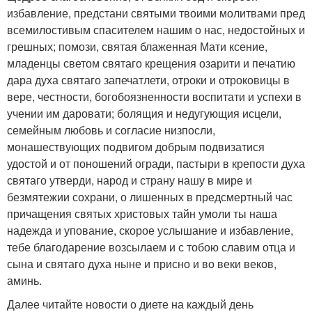
избавление, предстани святыми твоими молитвами пред
всемилостивым спасителем нашим о нас, недостойных и
грешных; помози, святая блаженная Мати ксение,
младенцы светом святаго крещения озарити и печатию
дара духа святаго запечатлети, отроки и отроковицы в
вере, честности, богобоязненности воспитати и успехи в
учении им даровати; болящия и недугующия исцели,
семейным любовь и согласие низпосли,
монашествующих подвигом добрым подвизатися
удостой и от поношений огради, пастыри в крепости духа
святаго утверди, народ и страну нашу в мире и
безмятежии сохрани, о лишенных в предсмертный час
причащения святых христовых тайн умоли ты наша
надежда и упование, скорое услышание и избавление,
тебе благодарение возсылаем и с тобою славим отца и
сына и святаго духа ныне и присно и во веки веков,
аминь.
Далее читайте новости о диете на каждый день