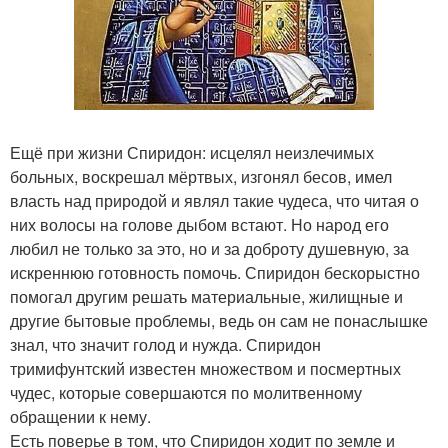
Ещё при жизни Спиридон: исцелял неизлечимых
больных, воскрешал мёртвых, изгонял бесов, имел
власть над природой и являл такие чудеса, что читая о
них волосы на голове дыбом встают. Но народ его
любил не только за это, но и за доброту душевную, за
искреннюю готовность помочь. Спиридон бескорыстно
помогал другим решать материальные, жилищные и
другие бытовые проблемы, ведь он сам не понаслышке
знал, что значит голод и нужда. Спиридон
тримифунтский известен множеством и посмертных
чудес, которые совершаются по молитвенному
обращении к нему.
Есть поверье в том, что Спиридон ходит по земле и