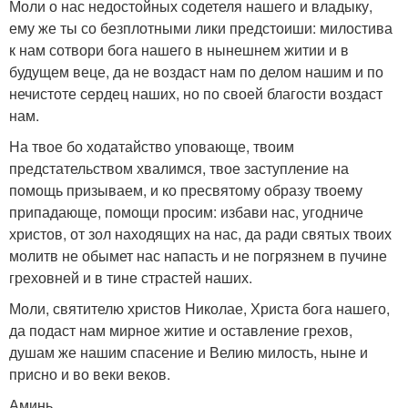
Моли о нас недостойных содетеля нашего и владыку,
ему же ты со безплотными лики предстоиши: милостива
к нам сотвори бога нашего в нынешнем житии и в
будущем веце, да не воздаст нам по делом нашим и по
нечистоте сердец наших, но по своей благости воздаст
нам.
На твое бо ходатайство уповающе, твоим
предстательством хвалимся, твое заступление на
помощь призываем, и ко пресвятому образу твоему
припадающе, помощи просим: избави нас, угодниче
христов, от зол находящих на нас, да ради святых твоих
молитв не обымет нас напасть и не погрязнем в пучине
греховней и в тине страстей наших.
Моли, святителю христов Николае, Христа бога нашего,
да подаст нам мирное житие и оставление грехов,
душам же нашим спасение и Велию милость, ныне и
присно и во веки веков.
Аминь.