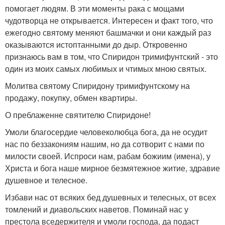
помогает людям. В эти моменты рака с мощами
чудотворца не открывается. Интересен и факт того, что
ежегодно святому меняют башмачки и они каждый раз
оказываются истоптанными до дыр. Откровенно
признаюсь вам в том, что Спиридон тримифунтский - это
один из моих самых любимых и чтимых мною святых.
Молитва святому Спиридону тримифунтскому на
продажу, покупку, обмен квартиры.
О преблаженне святителю Спиридоне!
Умоли благосердие человеколюбца бога, да не осудит
нас по беззакониям нашим, но да сотворит с нами по
милости своей. Испроси нам, рабам божиим (имена), у
Христа и бога наше мирное безмятежное житие, здравие
душевное и телесное.
Избави нас от всяких бед душевных и телесных, от всех
томлений и диавольских наветов. Поминай нас у
престола вседержителя и умоли господа, да подаст