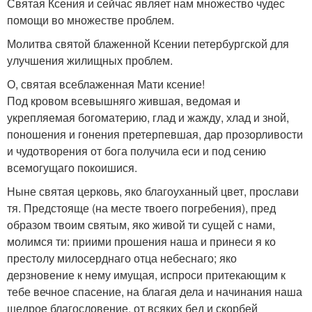
Святая Ксения и сейчас являет нам множество чудес
помощи во множестве проблем.
Молитва святой блаженной Ксении петербургской для
улучшения жилищных проблем.
О, святая всеблаженная Мати ксение!
Под кровом всевышняго жившая, ведомая и
укрепляемая богоматерию, глад и жажду, хлад и зной,
поношения и гонения претерпевшая, дар прозорливости
и чудотворения от бога получила еси и под сению
всемогущаго покоишися.
Ныне святая церковь, яко благоуханный цвет, прослави
тя. Предстояще (на месте твоего погребения), пред
образом твоим святым, яко живой ти сущей с нами,
молимся ти: приими прошения наша и принеси я ко
престолу милосерднаго отца небеснаго; яко
дерзновение к нему имущая, испроси притекающим к
тебе вечное спасение, на благая дела и начинания наша
щедрое благословение, от всяких бед и скорбей