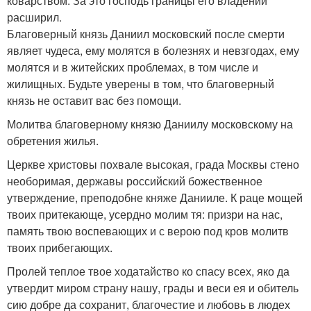
коварством. За это господь границы его владений
расширил.
Благоверный князь Даниил московский после смерти
являет чудеса, ему молятся в болезнях и невзгодах, ему
молятся и в житейских проблемах, в том числе и
жилищных. Будьте уверены в том, что благоверный
князь не оставит вас без помощи.
Молитва благоверному князю Даниилу московскому на
обретения жилья.
Церкве христовы похвале высокая, града Москвы стено
необоримая, державы российский божественное
утверждение, преподобне княже Данииле. К раце мощей
твоих притекающе, усердно молим тя: призри на нас,
память твою воспевающих и с верою под кров молитв
твоих прибегающих.
Пролей теплое твое ходатайство ко спасу всех, яко да
утвердит миром страну нашу, грады и веси ея и обитель
сию добре да сохранит, благочестие и любовь в людех