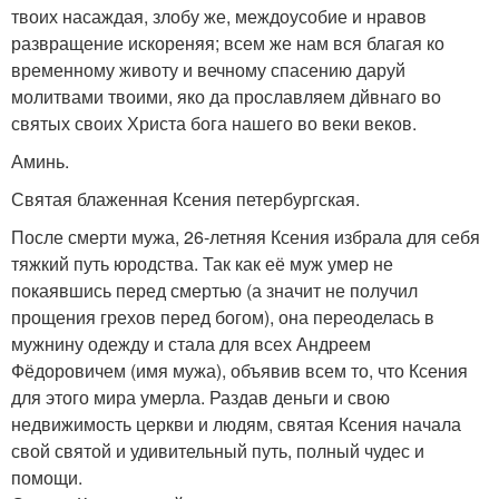
твоих насаждая, злобу же, междоусобие и нравов
развращение искореняя; всем же нам вся благая ко
временному животу и вечному спасению даруй
молитвами твоими, яко да прославляем дйвнаго во
святых своих Христа бога нашего во веки веков.
Аминь.
Святая блаженная Ксения петербургская.
После смерти мужа, 26-летняя Ксения избрала для себя
тяжкий путь юродства. Так как её муж умер не
покаявшись перед смертью (а значит не получил
прощения грехов перед богом), она переоделась в
мужнину одежду и стала для всех Андреем
Фёдоровичем (имя мужа), объявив всем то, что Ксения
для этого мира умерла. Раздав деньги и свою
недвижимость церкви и людям, святая Ксения начала
свой святой и удивительный путь, полный чудес и
помощи.