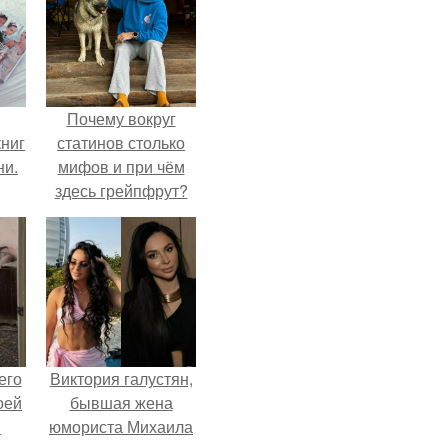
Почему вокруг
ниг
статинов столько
ни.
мифов и при чём
здесь грейпфрут?
его
Виктория галустян,
оей
бывшая жена
й
юмориста Михаила