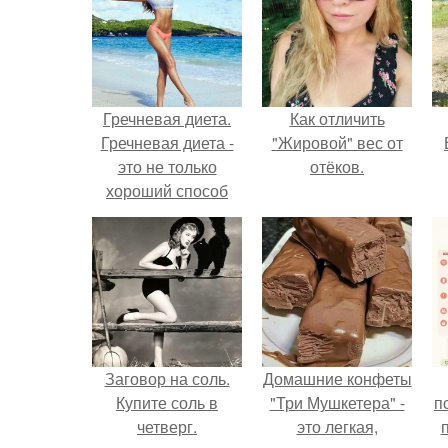
Гречневая диета.
Как отличить
Гречневая диета -
"Жировой" вес от
это не только
отёков.
хороший способ
привести тело в
порядок быстро, но
и польза для
организма.
Заговор на соль.
Домашние конфеты
Купите соль в
"Три Мушкетера" -
п
четверг.
это легкая,