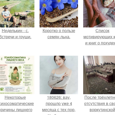
Неделькин - с.
Коротко о пользе
Список
Встречи и груши.
семян льна.
мотивирующих к
и книг о похуде
Некоторые
180626: вау,
После трёхлетн
сихосоматические
прошло уже 4
отсутствия в св
причины лишнего
месяца с тех пор,
воркутинско