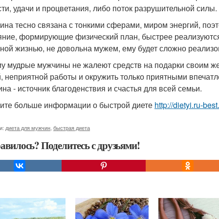
сти, удачи и процветания, либо поток разрушительной силы.
на тесно связана с тонкими сферами, миром энергий, поэ
яние, формирующие физический план, быстрее реализуются
ной жизнью, не довольна мужем, ему будет сложно реализов
у мудрые мужчины не жалеют средств на подарки своим же
, неприятной работы и окружить только приятными впечатл
на - источник благоденствия и счастья для всей семьи.
ите больше информации о быстрой диете
http://dietyi.ru-be
и:
диета для мужчин
,
быстрая диета
авилось? Поделитесь с друзьями!