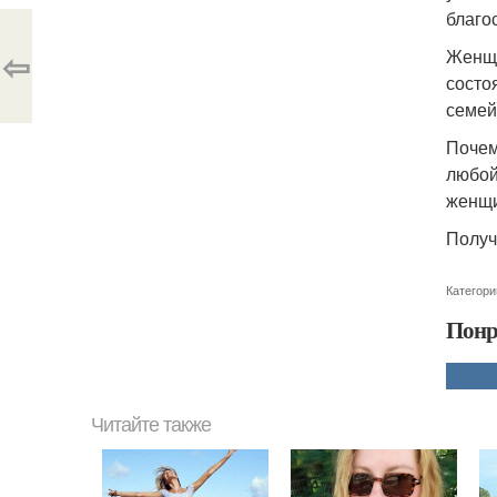
благо
⇦
Женщи
состо
семей
Почем
любой
женщи
Получ
Категори
Понр
Читайте также