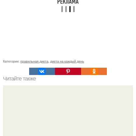
Категории:
правильная диета
,
диета на каждый день
Читайте также
Овсянка - сильнейший жиросжигатель?