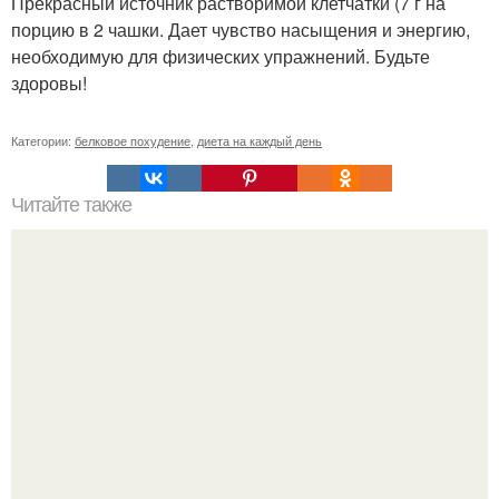
Прекрасный источник растворимой клетчатки (7 г на
порцию в 2 чашки. Дает чувство насыщения и энергию,
необходимую для физических упражнений. Будьте
здоровы!
Категории:
белковое похудение
,
диета на каждый день
Читайте также
Кодовые слова для похудения. 85 слов - паролей,
которые притягивают желаемое.