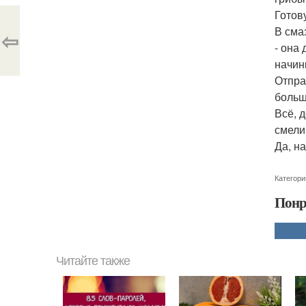
Готов
В сма
⇦
- она
начин
Отпра
больш
Всё, 
смели
Да, на
Категори
Понр
Читайте также