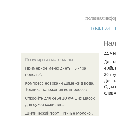
полезная инфор
главная
Нал
дд Че
Популярные материалы
Для т
4 яйц
Примерное меню диеты "5 кг за
20 г 
неделю".
Для н
Компресс новокаин Димексид вода.
Одна 
Техника наложения компрессов
оливк
Откройте для себя 10 лучших масок
для сухой кожи лица
Диетический торт "Птичье Молоко".