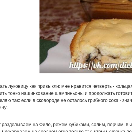
ать луковицу как привыкли: мне нравится четверть - кольц
ить тонко нашинкование шампиньоны и продолжать готовить
еляю так: если в сковороде не осталось грибного сока - зн
ину.
у разделываем на Филе, режем кубиками, солим, перчим, вы
. Обжариваем на среднем огне только так, чтобы курочка пе