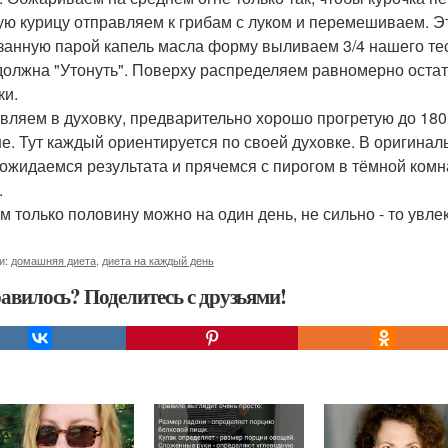
ую курицу отправляем к грибам с луком и перемешиваем. Э
занную парой капель масла форму выливаем 3/4 нашего те
 должна "Утонуть". Поверху распределяем равномерно остат
ки.
вляем в духовку, предварительно хорошо прогретую до 180
е. Тут каждый ориентируется по своей духовке. В оригинал
дожидаемся результата и прячемся с пирогом в тёмной комн
.
м только половину можно на один день, не сильно - то увлек
и:
домашняя диета
,
диета на каждый день
авилось? Поделитесь с друзьями!