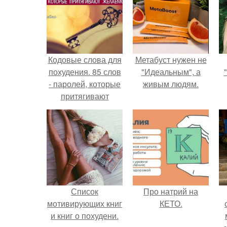
Кодовые слова для
Метабуст нужен не
похудения. 85 слов
"Идеальным", а
- паролей, которые
живым людям.
притягивают
желаемое.
Список
Про натрий на
мотивирующих книг
КЕТО.
и книг о похудени.