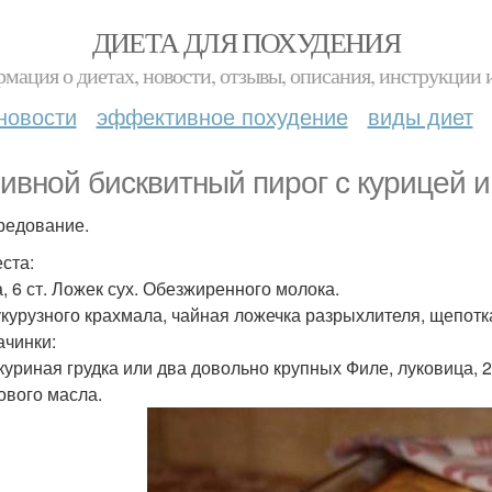
ДИЕТА ДЛЯ ПОХУДЕНИЯ
мация о диетах, новости, отзывы, описания, инструкции 
новости
эффективное похудение
виды диет
ивной бисквитный пирог с курицей и
редование.
еста:
а, 6 ст. Ложек сух. Обезжиренного молока.
кукурузного крахмала, чайная ложечка разрыхлителя, щепотк
ачинки:
куриная грудка или два довольно крупных Филе, луковица, 
ового масла.