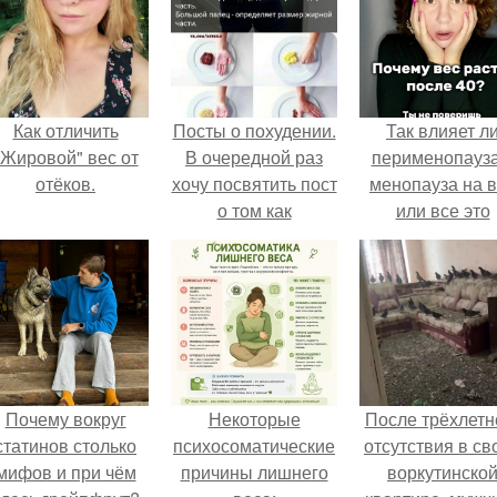
Как отличить
Посты о похудении.
Так влияет л
"Жировой" вес от
В очередной раз
перименопауза
отёков.
хочу посвятить пост
менопауза на 
о том как
или все это
правильно худеть.
ерунда?
Почему вокруг
Некоторые
После трёхлетн
статинов столько
психосоматические
отсутствия в св
мифов и при чём
причины лишнего
воркутинско