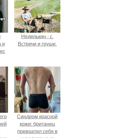
и
Неделькин - с.
 и
Встречи и груши.
вес
его
Синдром красной
оей
кожи: британец
й
превратил себя в