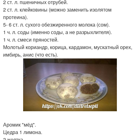
2 ст. л. пшеничных отрубей.
2 ст. л. клейковины (можно заменить изолятом
протеина).
5- 6 ст. л. сухого обезжиренного молока (сом).
1 ч. л. соды (именно соды, а не разрыхлителя).
1 ч. л. смеси пряностей.
Молотый кориандр, корица, кардамон, мускатный орех,
имбирь, аниc (что есть).
Аромик "мёд".
Цедра 1 лимона.
2 желтка.