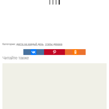
Категории:
диета на каждый день
,
этапы дюкана
Читайте также
Распрощайся наконец с лишним весом: вечерний
напиток для эффективного похудения?