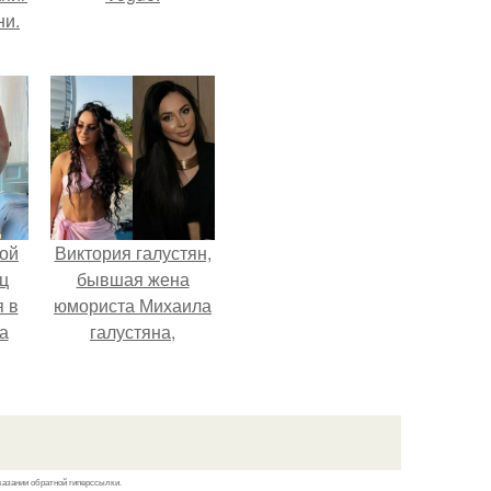
ни.
ой
Виктория галустян,
ц
бывшая жена
я в
юмориста Михаила
а
галустяна,
го
рассказала о
я
неожиданных
последствиях
развода.
казании обратной гиперссылки.