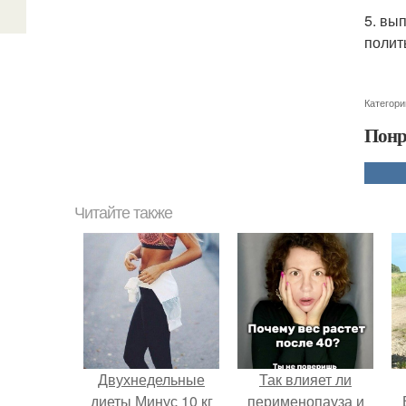
5. вы
полит
Категори
Понр
Читайте также
Двухнедельные
Так влияет ли
диеты Минус 10 кг
перименопауза и