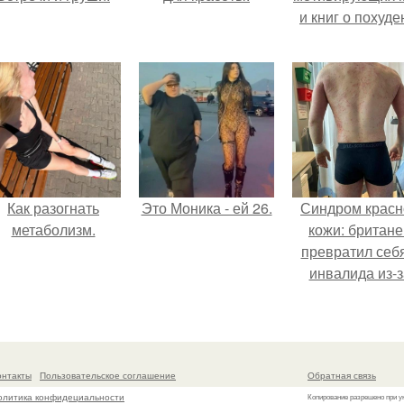
и книг о похуде
Как разогнать
Это Моника - ей 26.
Синдром красн
метаболизм.
кожи: британе
превратил себ
инвалида из-з
бесконтрольно
использовани
мази.
онтакты
Пользовательское соглашение
Обратная связь
олитика конфидециальности
Копирование разрешено при у