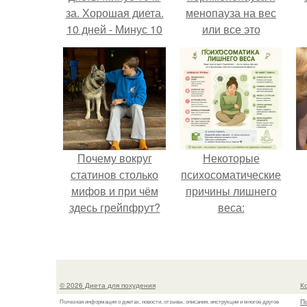
за. Хорошая диета.
менопауза на вес
10 дней - Минус 10
или все это
кг.
ерунда?
Почему вокруг
Некоторые
статинов столько
психосоматические
мифов и при чём
причины лишнего
здесь грейпфрут?
веса:
© 2026 Диета для похудения
К
П
Полезная информация о диетах, новости, отзывы, описания, инструкции и многое другое