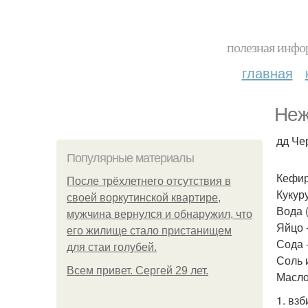
полезная инфор
главная
Неж
дд Че
Популярные материалы
Кефир
После трёхлетнего отсутствия в
Кукуру
своей воркутинской квартире,
Вода (
мужчина вернулся и обнаружил, что
Яйцо -
его жилище стало пристанищем
Сода -
для стаи голубей.
Соль и
Всем привет. Сергей 29 лет.
Масло
1. вз