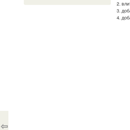
2. вл
3. до
4. до
⇦