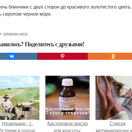
печь блинчики с двух сторон до красивого золотистого цвета
ь сиропом черное море.
и:
кефирная диета
авилось? Поделитесь с друзьями!
Неделькин - с.
Касторовое масло
Список
Встречи и груши.
для красоты.
мотивирующих к