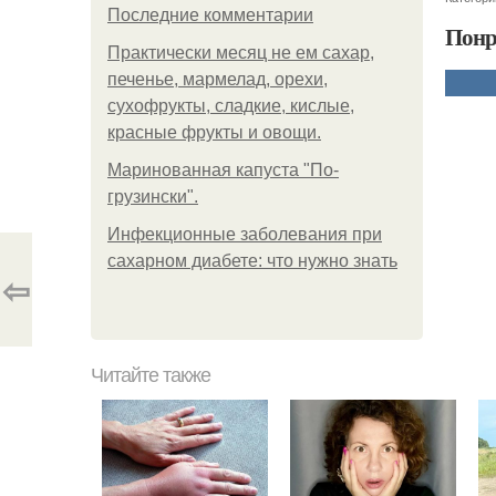
Последние комментарии
Понр
Практически месяц не ем сахар,
печенье, мармелад, орехи,
сухофрукты, сладкие, кислые,
красные фрукты и овощи.
Маринованная капуста "По-
грузински".
Инфекционные заболевания при
сахарном диабете: что нужно знать
⇦
Читайте также