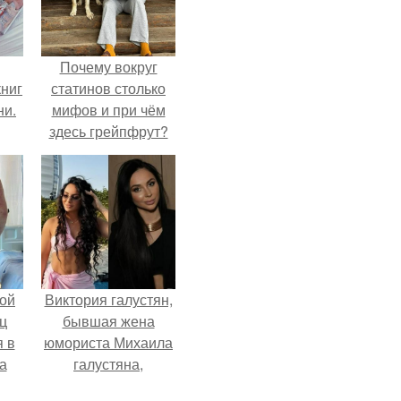
Почему вокруг
ниг
статинов столько
ни.
мифов и при чём
здесь грейпфрут?
ой
Виктория галустян,
ц
бывшая жена
я в
юмориста Михаила
а
галустяна,
го
рассказала о