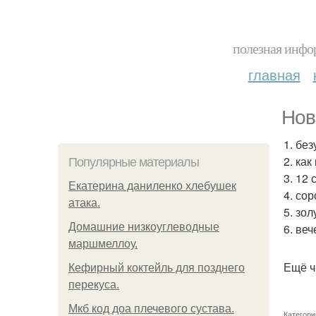
полезная инфор
главная
Нов
1. бе
2. как
Популярные материалы
3. 12 
Екатерина даниленко хлебушек
4. со
атака.
5. зол
Домашние низкоуглеводные
6. веч
маршмеллоу.
Ещё ч
Кефирный коктейль для позднего
перекуса.
Мкб код доа плечевого сустава.
Категори