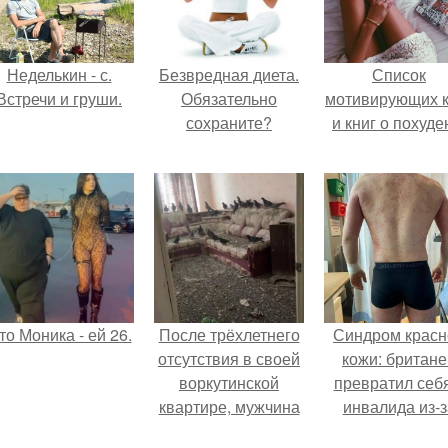
Неделькин - с.
Безвредная диета.
Список
Встречи и груши.
Обязательно
мотивирующих к
сохраните?
и книг о похуде
то Моника - ей 26.
После трёхлетнего
Синдром красн
отсутствия в своей
кожи: британе
воркутинской
превратил себ
квартире, мужчина
инвалида из-з
вернулся и
бесконтрольно