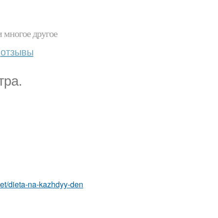
и многое другое
отзывы
тра.
diet/dieta-na-kazhdyy-den