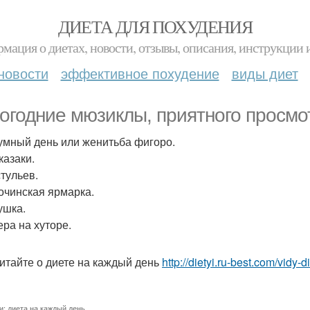
ДИЕТА ДЛЯ ПОХУДЕНИЯ
мация о диетах, новости, отзывы, описания, инструкции 
новости
эффективное похудение
виды диет
огодние мюзиклы, приятного просмо
зумный день или женитьба фигоро.
 казаки.
стульев.
рочинская ярмарка.
ушка.
ера на хуторе.
итайте о диете на каждый день
http://dietyi.ru-best.com/vidy-
и:
диета на каждый день