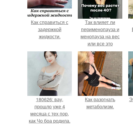
Как справиться с
Так влияет ли
задержкой
перименопауза и
жидкости.
менопауза на вес
или все это
ерунда?
180626: вау,
Как разогнать
Э
прошло уже 4
метаболизм.
месяца с тех пор,
как Чо боа родила.