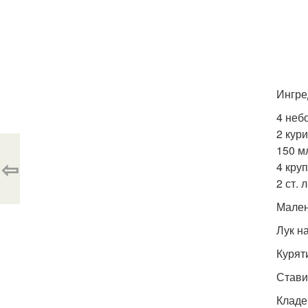
Ингре
4 неб
2 кури
150 м
⇦
4 кру
2 ст. 
Мален
Лук н
Курят
Ставим
Кладе