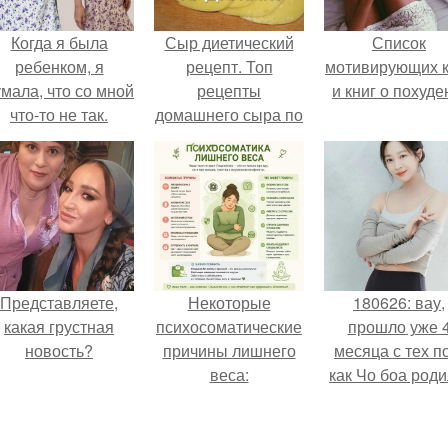
Когда я была
Сыр диетический
Список
ребенком, я
рецепт. Топ
мотивирующих к
мала, что со мной
рецепты
и книг о похуде
что-то не так.
домашнего сыра по
дюкану.
Представляете,
Некоторые
180626: вау,
какая грустная
психосоматические
прошло уже 
новость?
причины лишнего
месяца с тех п
веса:
как Чо боа роди