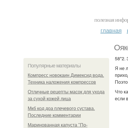
полезная инфор
главная
Ояко
58*2. 
Популярные материалы
Я не 
приход
Компресс новокаин Димексид вода.
Поэто
Техника наложения компрессов
Что ка
Отличные рецепты масок для ухода
если 
за сухой кожей лица
Мкб код доа плечевого сустава.
Последние комментарии
Маринованная капуста "По-