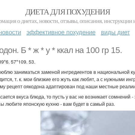
ДИЕТА ДЛЯ ПОХУДЕНИЯ
мация о диетах, новости, отзывы, описания, инструкции 
новости
эффективное похудение
виды диет
дон. Б * ж * у * ккал на 100 гр 15.
39*6. 57*109. 53.
люблю заниматься заменой ингредиентов в национальной кух
ится, т. к. мои близкие его жуть как любят, а с нужными ин
му рецепт оякодона адаптирован под наши местные реалии
сается вкуса блюда, то пусть у вас не возникает сомнений -
вы любите японскую кухню - вам будет в самый раз.