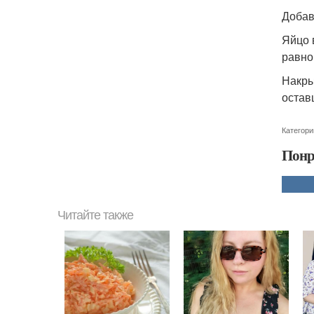
Добав
Яйцо 
равно
Накры
остав
Категори
Понр
Читайте также