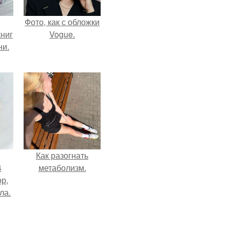
Фото, как с обложки
ниг
Vogue.
ни.
Как разогнать
4
метаболизм.
ор,
ла.