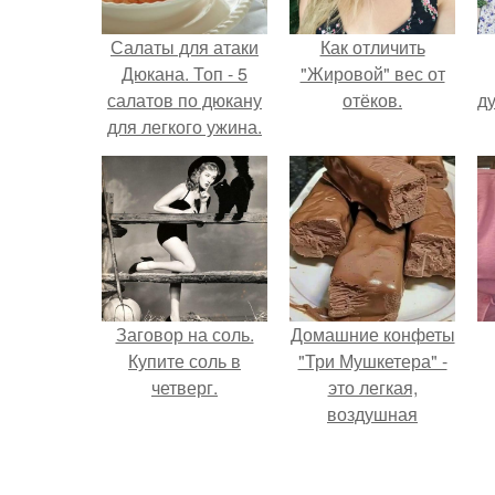
Салаты для атаки
Как отличить
Дюкана. Топ - 5
"Жировой" вес от
салатов по дюкану
отёков.
ду
для легкого ужина.
Заговор на соль.
Домашние конфеты
Купите соль в
"Три Мушкетера" -
четверг.
это легкая,
воздушная
шоколадная нуга,
покрытая
молочным