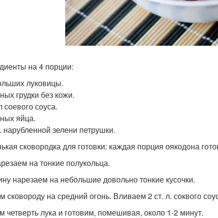
диенты на 4 порции:
ольших луковицы.
ных грудки без кожи.
л соевого соуса.
пных яйца.
л. нарубленной зелени петрушки.
ькая сковородка для готовки: каждая порция оякодона гото
арезаем на тонкие полукольца.
ину нарезаем на небольшие довольно тонкие кусочки.
 сковороду на средний огонь. Вливаем 2 ст. л. соквого соуса
м четверть лука и готовим, помешивая, около 1-2 минут.