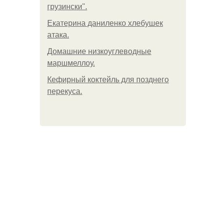
грузински".
Екатерина даниленко хлебушек
атака.
Домашние низкоуглеводные
маршмеллоу.
Кефирный коктейль для позднего
перекуса.