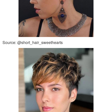
Source: @short_hair_sweethearts