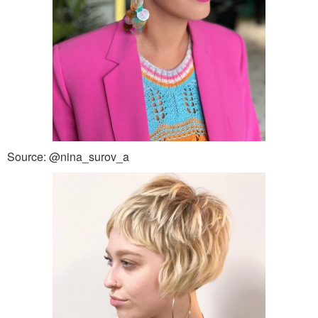
Source: @nina_surov_a