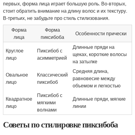
первых, форма лица играет большую роль. Во-вторых,
стоит обратить внимание на длину волос и их текстуру.
В-третьих, не забудьте про стиль стилизования.
Форма
Форма
Особенности прически
лица
пиксибоба
Длинные пряди на
Круглое
Пиксибоб с
щеках, короткие волосы
лицо
асимметрией
на затылке
Средняя длина,
Овальное
Классический
равновесие между
лицо
пиксибоб
объемом и легкостью
Пиксибоб с
Квадратное
Длинные пряди, мягкие
мягкими
лицо
линии
волнами
Советы по стилировке пиксибоба