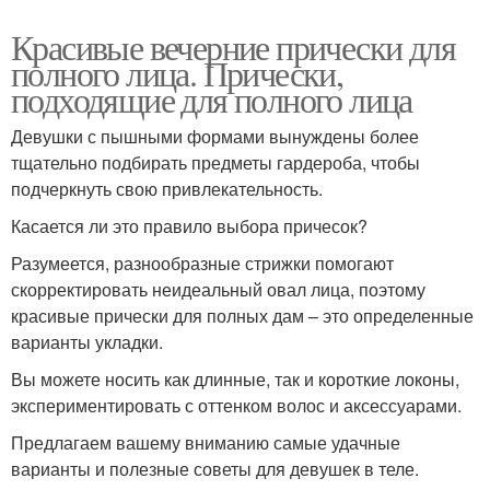
Красивые вечерние прически для
полного лица. Прически,
подходящие для полного лица
Девушки с пышными формами вынуждены более
тщательно подбирать предметы гардероба, чтобы
подчеркнуть свою привлекательность.
Касается ли это правило выбора причесок?
Разумеется, разнообразные стрижки помогают
скорректировать неидеальный овал лица, поэтому
красивые прически для полных дам – это определенные
варианты укладки.
Вы можете носить как длинные, так и короткие локоны,
экспериментировать с оттенком волос и аксессуарами.
Предлагаем вашему вниманию самые удачные
варианты и полезные советы для девушек в теле.