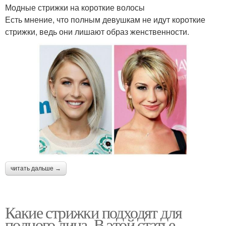
Модные стрижки на короткие волосы
Есть мнение, что полным девушкам не идут короткие
стрижки, ведь они лишают образ женственности.
читать дальше →
Какие стрижки подходят для
полного лица. В этой статье