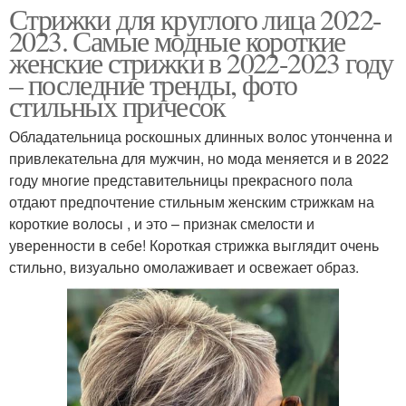
Стрижки для круглого лица 2022-
Лица с двойным
2023. Самые модные короткие
подбородком
женские стрижки в 2022-2023 году
– последние тренды, фото
стильных причесок
Обладательница роскошных длинных волос утонченна и
привлекательна для мужчин, но мода меняется и в 2022
году многие представительницы прекрасного пола
отдают предпочтение стильным женским стрижкам на
короткие волосы , и это – признак смелости и
уверенности в себе! Короткая стрижка выглядит очень
стильно, визуально омолаживает и освежает образ.