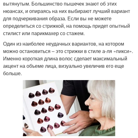
вытянутым. Большинство пышечек знают об этих
нюансах, и опираясь на них выбирают лучший вариант
для подчеркивания образа. Если вы не можете
определиться со стрижкой, на помощь придет опытный
стилист или парикмахер со стажем.
Один из наиболее неудачных вариантов, на котором
можно остановиться – это стрижки в стиле а-ля «пикси».
Именно короткая длина волос сделает максимальный
акцент на объеме лица, визуально увеличив его еще
больше.