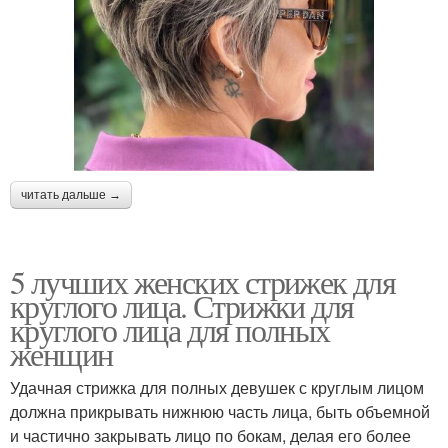
читать дальше →
5 лучших женских стрижек для
круглого лица. Стрижки для
круглого лица для полных
женщин
Удачная стрижка для полных девушек с круглым лицом
должна прикрывать нижнюю часть лица, быть объемной
и частично закрывать лицо по бокам, делая его более