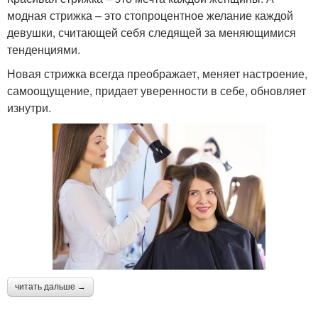
модная стрижка – это стопроцентное желание каждой
девушки, считающей себя следящей за меняющимися
тенденциями.
Новая стрижка всегда преображает, меняет настроение,
самоощущение, придает уверенности в себе, обновляет
изнутри.
читать дальше →