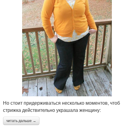
Но стоит придерживаться несколько моментов, чтоб
стрижка действительно украшала женщину:
читать дальше →