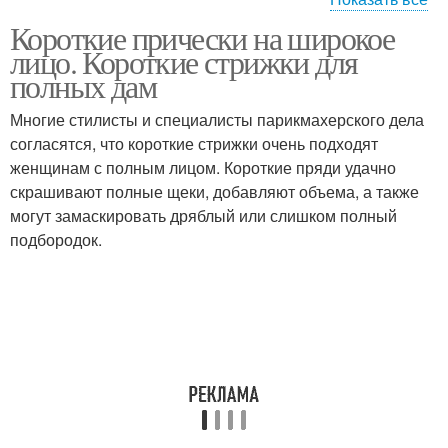
Короткие прически на широкое
Стрижки для широкого
Лица без укладки
лицо. Короткие стрижки для
подбородка
полных дам
Многие стилисты и специалисты парикмахерского дела
Стрижки для широкого
согласятся, что короткие стрижки очень подходят
Мужские прически
лица
женщинам с полным лицом. Короткие пряди удачно
скрашивают полные щеки, добавляют объема, а также
могут замаскировать дряблый или слишком полный
подбородок.
Стрижка для широкого
Волосы для круглого
лица
лица
Стрижки для полного
Женщины с круглым
лица
лицом