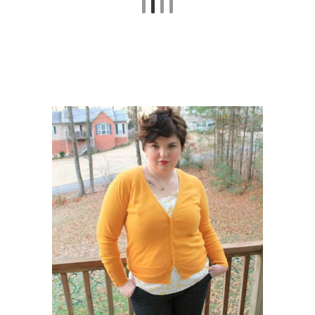
Стрижки для полного
Стрижки для женщин
лица
Стрижки для полных
Стильные стрижки
женщин
Чёлки в стрижке
Мужские стрижки
Стрижки для
Стрижки по форме
квадратного лица