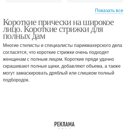
Показать все
Короткие прически на широкое
Подходящие стрижки
Женские стрижки
лицо. Короткие стрижки для
полных дам
Многие стилисты и специалисты парикмахерского дела
Стрижки для круглого
Стрижки для широкого
согласятся, что короткие стрижки очень подходят
лица
лица
женщинам с полным лицом. Короткие пряди удачно
скрашивают полные щеки, добавляют объема, а также
могут замаскировать дряблый или слишком полный
подбородок.
Стрижка для широкого
Короткая стрижка
лица
Стрижки на короткие
Асимметричная стрижка
волосы