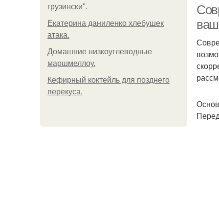
грузински".
Сов
ваш
Екатерина даниленко хлебушек
атака.
Совре
Ст
Домашние низкоуглеводные
возмо
маршмеллоу.
скорр
рассм
Кефирный коктейль для позднего
перекуса.
Основ
Перед