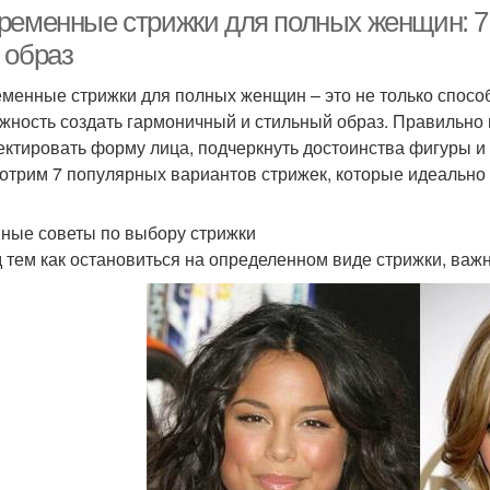
ременные стрижки для полных женщин: 7 
 образ
менные стрижки для полных женщин – это не только способ
рижки для широкого
Стрижки для полного
Ч
жность создать гармоничный и стильный образ. Правильно
лица
лица
ектировать форму лица, подчеркнуть достоинства фигуры и 
отрим 7 популярных вариантов стрижек, которые идеально
Стрижки для
Стрижки для крупного
Стр
квадратного лица
лица
ные советы по выбору стрижки
 тем как остановиться на определенном виде стрижки, важ