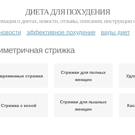
ДИЕТА ДЛЯ ПОХУДЕНИЯ
мация о диетах, новости, отзывы, описания, инструкции 
новости
эффективное похудение
виды диет
иметричная стрижка
Стрижки для полных
временные стрижки
Удл
женщин
Стрижки для пышных
Стрижка с косой
Кас
женщин
Стри
нденции в стрижках
Женские стрижки