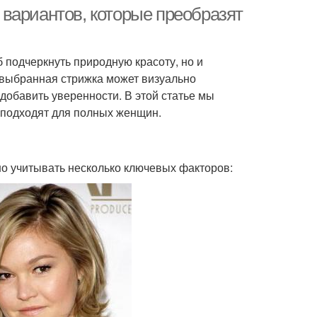
лица
вариантов, которые преобразят
 подчеркнуть природную красоту, но и
ёлки в стрижке
Стрижки по форме
 выбранная стрижка может визуально
добавить уверенности. В этой статье мы
 подходят для полных женщин.
Стрижки для широкого
ижки для женщин
подбородка
но учитывать несколько ключевых факторов: