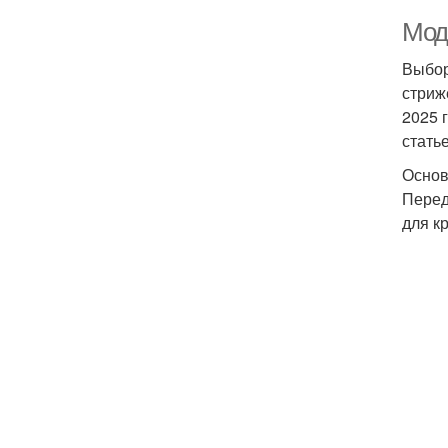
Мод
Выбор
стриж
2025 
стать
Основ
Перед
для к