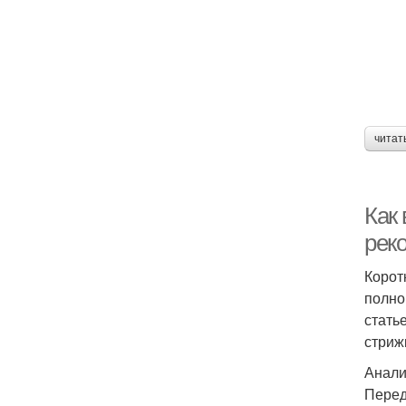
читат
Как
рек
Корот
полно
стать
стриж
Анали
Перед