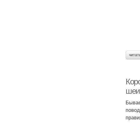
читат
Коро
шеи
Бывае
повод
прави