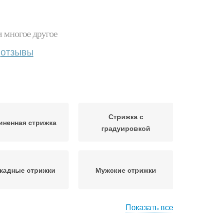
и многое другое
отзывы
Стрижка с
иненная стрижка
градуировкой
кадные стрижки
Мужские стрижки
Показать все
жки для круглого
Короткие стрижки