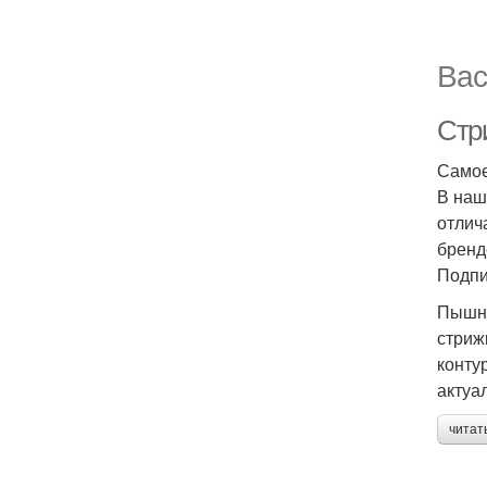
Вас
Стр
Самое
В наш
отлич
бренд
Подпи
Пышну
стриж
конту
актуа
читат