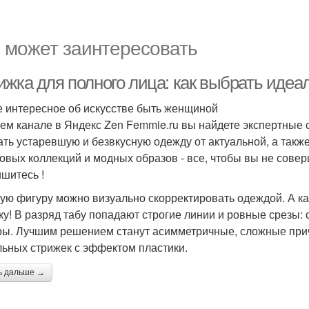
 может заинтересовать
ижка для полного лица: как выбрать идеа
 интересное об искусстве быть женщиной
ем канале в Яндекс Zen Femmie.ru вы найдете экспертные 
ать устаревшую и безвкусную одежду от актуальной, а такж
овых коллекций и модных образов - все, чтобы вы не сове
шитесь !
ю фигуру можно визуально скорректировать одеждой. А ка
ку! В разряд табу попадают строгие линии и ровные срезы:
ры. Лучшим решением станут асимметричные, сложные прич
льных стрижек с эффектом пластики.
ь дальше →