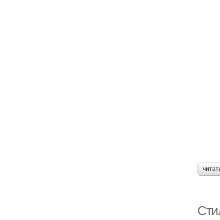
читат
Сти