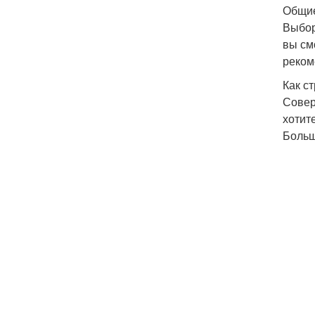
Общие
Выбор
вы см
реком
Как с
Совер
хотит
Больш