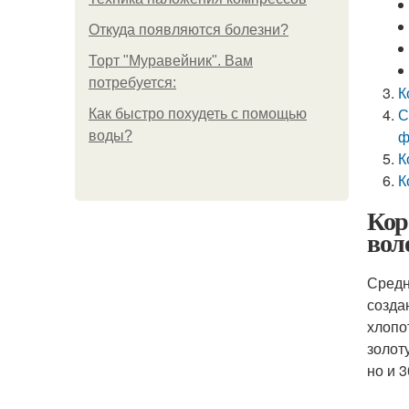
Откуда появляются болезни?
Торт "Муравейник". Вам
потребуется:
К
С
Как быстро похудеть с помощью
ф
воды?
К
К
Кор
вол
Средн
созда
хлопо
золот
но и 3