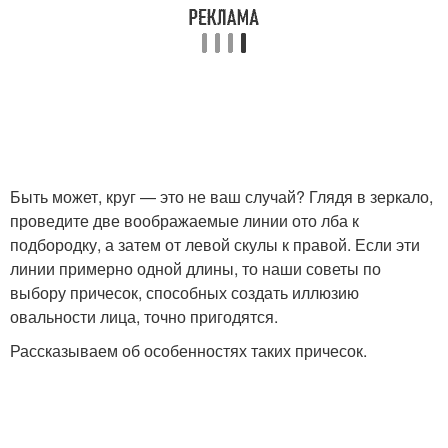
Женщины с круглым
Женщины с квадратным
лицом
лицом
Дамы с полным лицом
Лица с челкой
Быть может, круг — это не ваш случай? Глядя в зеркало,
проведите две воображаемые линии ото лба к
подбородку, а затем от левой скулы к правой. Если эти
линии примерно одной длины, то наши советы по
выбору причесок, способных создать иллюзию
овальности лица, точно пригодятся.
Рассказываем об особенностях таких причесок.