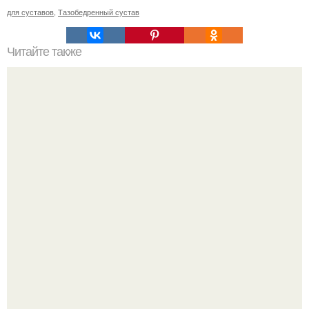
для суставов
,
Тазобедренный сустав
Читайте также
Касторовое масло для красоты.