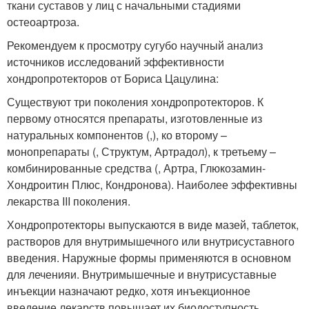
ткани суставов у лиц с начальными стадиями
остеоартроза.
Рекомендуем к просмотру сугубо научный анализ
источников исследований эффективности
хондропротекторов от Бориса Цацулина:
Существуют три поколения хондропротекторов. К
первому относятся препараты, изготовленные из
натуральных компонентов (,), ко второму –
монопрепараты (, Структум, Артрадол), к третьему –
комбинированные средства (, Артра, Глюкозамин-
Хондроитин Плюс, Кондронова). Наиболее эффективны
лекарства III поколения.
Хондропротекторы выпускаются в виде мазей, таблеток,
растворов для внутримышечного или внутрисуставного
введения. Наружные формы применяются в основном
для леченияи. Внутримышечные и внутрисуставные
инъекции назначают редко, хотя инъекционное
введение лекарств повышает их биодоступность.