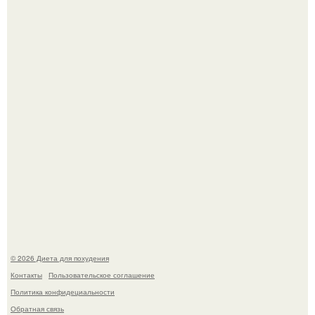
Это Моника - ей 26.
Виктория галустян, бывшая жена юмориста Михаила
галустяна, рассказала о неожиданных последствиях
развода.
© 2026 Диета для похудения
Контакты
Пользовательское соглашение
Политика конфидециальности
Обратная связь