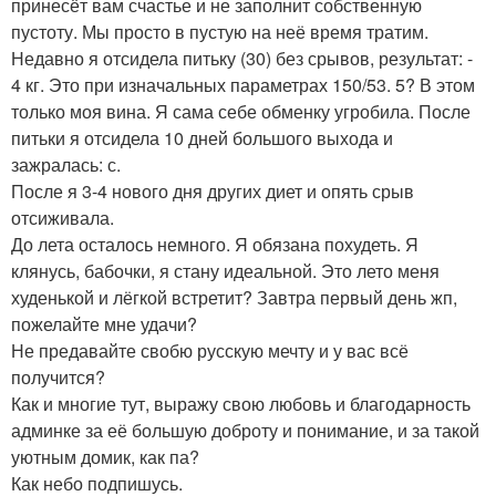
принесёт вам счастье и не заполнит собственную
пустоту. Мы просто в пустую на неё время тратим.
Недавно я отсидела питьку (30) без срывов, результат: -
4 кг. Это при изначальных параметрах 150/53. 5? В этом
только моя вина. Я сама себе обменку угробила. После
питьки я отсидела 10 дней большого выхода и
зажралась: с.
После я 3-4 нового дня других диет и опять срыв
отсиживала.
До лета осталось немного. Я обязана похудеть. Я
клянусь, бабочки, я стану идеальной. Это лето меня
худенькой и лёгкой встретит? Завтра первый день жп,
пожелайте мне удачи?
Не предавайте свобю русскую мечту и у вас всё
получится?
Как и многие тут, выражу свою любовь и благодарность
админке за её большую доброту и понимание, и за такой
уютным домик, как па?
Как небо подпишусь.