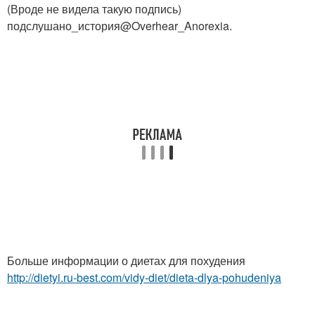
(Вроде не видела такую подпись)
подслушано_история@Overhear_Anorexia.
Больше информации о диетах для похудения
http://dietyi.ru-best.com/vidy-diet/dieta-dlya-pohudeniya