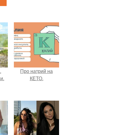
.
Про натрий на
и.
КЕТО.