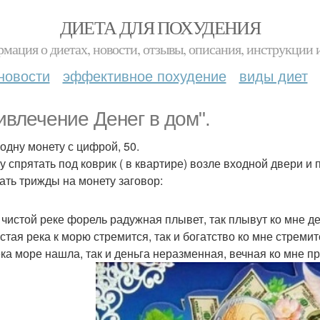
ДИЕТА ДЛЯ ПОХУДЕНИЯ
мация о диетах, новости, отзывы, описания, инструкции 
новости
эффективное похудение
виды диет
ивлечение Денег в дом".
 одну монету с цифрой, 50.
 спрятать под коврик ( в квартире) возле входной двери и п
ать трижды на монету заговор:
в чистой реке форель радужная плывет, так плывут ко мне де
стая река к морю стремится, так и богатство ко мне стремит
ека море нашла, так и деньга неразменная, вечная ко мне п