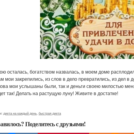
ою осталась, богатством назвалась, в моем доме расплоди
м мои закрепились, из слов в дело превратились, из дел в 
лова мои услышаны были, так и деньги своею милостью мен
дет так! Делать на растущую луну! Живите в достатке!
и:
диета на каждый день
,
быстрая диета
авилось? Поделитесь с друзьями!