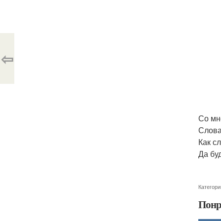
⇦
Со мн
Слова
Как с
Да бу
Категори
Понр