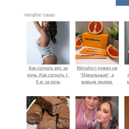
Читайте также
Как согнать вес за
Метабуст нужен не
ночь. Kак согнать 1,
"Идеальным", а
5 кг за ночь
живым людям.