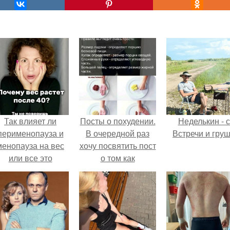
Так влияет ли
Посты о похудении.
Неделькин - с
перименопауза и
В очередной раз
Встречи и груш
менопауза на вес
хочу посвятить пост
или все это
о том как
ерунда?
правильно худеть.