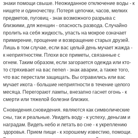
знаки помощи свыше. Неожиданное отключение воды - к
нищете и одиночеству. Потеря цепочки, часов, мелких
предметов, пуговиц - знак возможного разрыва с
близкими, для женщин - опасность развода. Случайно
пролить на себя жидкость, упасть на мокрое означает
примирение, прощение и возвращение старых друзей.
Лишь в том случае, если вас целый день мучает жажда -
к неприятностям. Плохи все приметы, связанные с
огнем. Таким образом, если загорается одежда или кто-
то стряхивает на вас пепел - знак аварии, а также того,
что вас перестали защищать. Вы отравились или вас
мучает икота - большие неприятности в течение целого
месяца. Перегорают лампы, внезапно гаснет огонь - к
смерти или тяжелой болезни близких.
Сновидения.сновидения. являются как символические
сны, так и реальные. Увидеть воду - к успеху, деньгам и
наградам. Видеть небо и летать во сне - к укреплению
здоровья. Прием пищи - к хорошему известию, помощи.