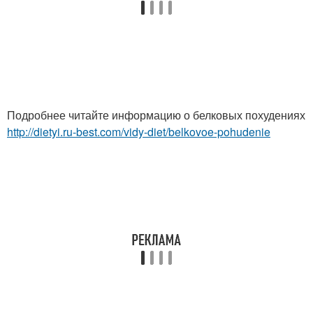
Подробнее читайте информацию о белковых похудениях
http://dietyi.ru-best.com/vidy-diet/belkovoe-pohudenie