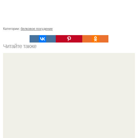
Категории:
белковое похудение
Читайте также
Шведская диета. Мы сбрасываем 7 кг за неделю на
шведской диете.