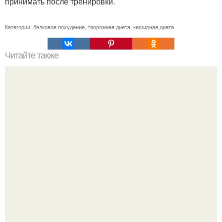
принимать после тренировки.
Категории:
белковое похудение
,
творожная диета
,
кефирная диета
Читайте также
Объемы боков уходят стремительно!