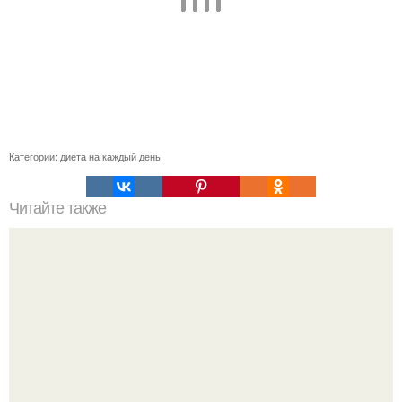
Категории:
диета на каждый день
Читайте также
Диета "Любимая". За 7 дней уходит до 10 кг.