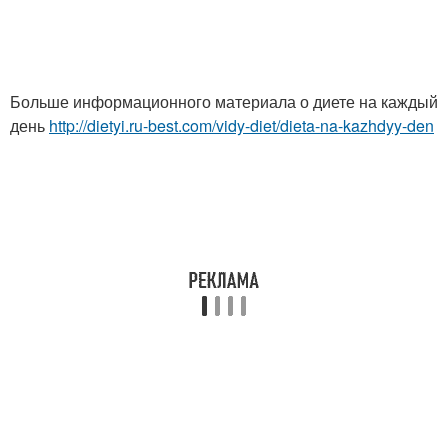
Больше информационного материала о диете на каждый
день
http://dietyi.ru-best.com/vidy-diet/dieta-na-kazhdyy-den