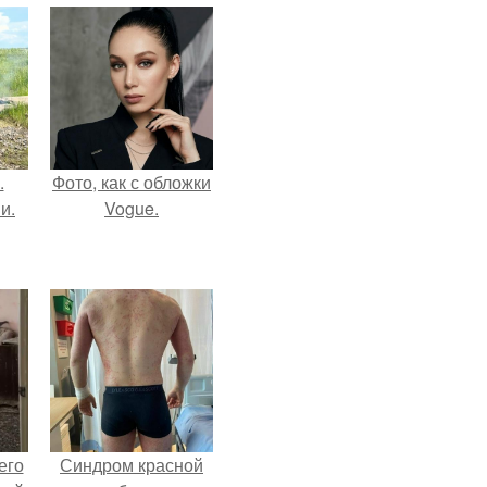
.
Фото, как с обложки
и.
Vogue.
его
Синдром красной