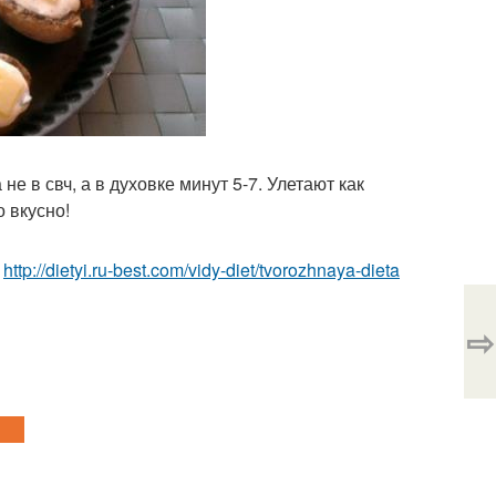
 в свч, а в духовке минут 5-7. Улетают как
 вкусно!
е
http://dietyi.ru-best.com/vidy-diet/tvorozhnaya-dieta
⇨