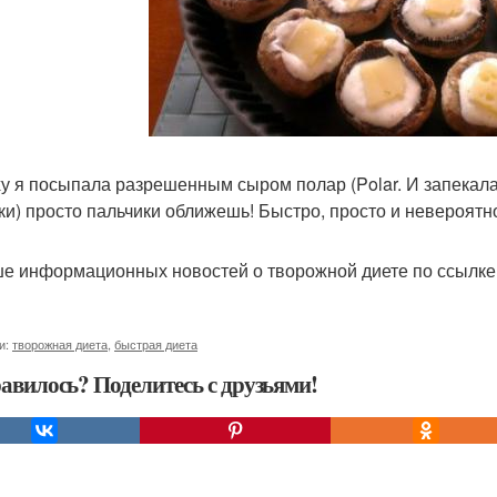
у я посыпала разрешенным сыром полар (Polar. И запекала не
ки) просто пальчики оближешь! Быстро, просто и невероятно
е информационных новостей о творожной диете по ссылк
и:
творожная диета
,
быстрая диета
авилось? Поделитесь с друзьями!