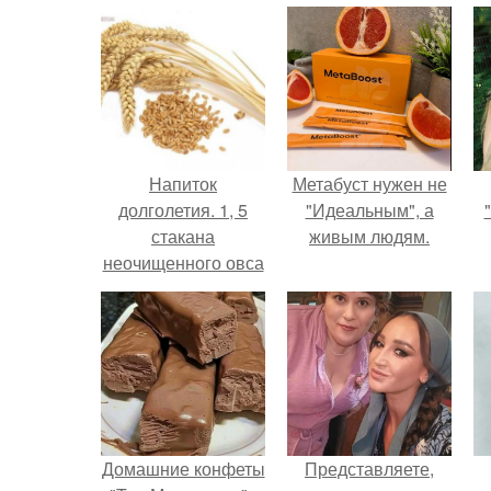
Напиток
Метабуст нужен не
долголетия. 1, 5
"Идеальным", а
стакана
живым людям.
неочищенного овса
промыть, залить
холодной водой (1,
5 литра) и довести
до кипения.
Домашние конфеты
Представляете,