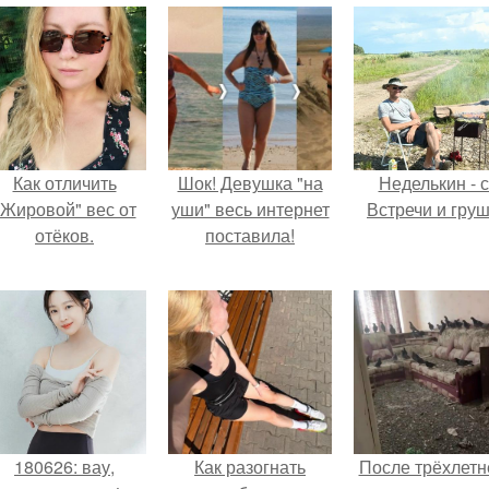
Как отличить
Шок! Девушка "на
Неделькин - с
"Жировой" вес от
уши" весь интернет
Встречи и груш
отёков.
поставила!
180626: вау,
Как разогнать
После трёхлетн