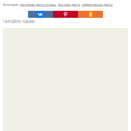
Категории:
гречневая диета отзывы
,
быстрая диета
,
эффективные диеты
Читайте также
Напиток долголетия. 1, 5 стакана неочищенного овса
промыть, залить холодной водой (1, 5 литра) и довести
до кипения.