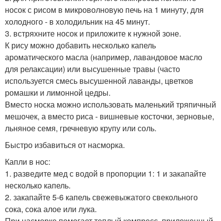
носок с рисом в микроволновую печь на 1 минуту, для
холодного - в холодильник на 45 минут.
3. встряхните носок и приложите к нужной зоне.
К рису можно добавить несколько капель
ароматического масла (например, лавандовое масло
для релаксации) или высушенные травы (часто
используется смесь высушенной лаванды, цветков
ромашки и лимонной цедры.
Вместо носка можно использовать маленький тряпичный
мешочек, а вместо риса - вишневые косточки, зерновые,
льняное семя, гречневую крупу или соль.
Быстро избавиться от насморка.
Капли в нос:
1. разведите мед с водой в пропорции 1: 1 и закапайте
несколько капель.
2. закапайте 5-6 капель свежевыжатого свекольного
сока, сока алое или лука.
При насморке помогает теплый компресс, приложенный