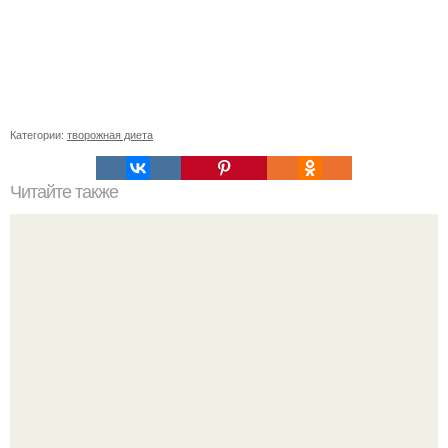
Категории:
творожная диета
Читайте также
Блюда в горшочках диетические. Быстрые блюда в
горшочках: топ - 9 рецептов.