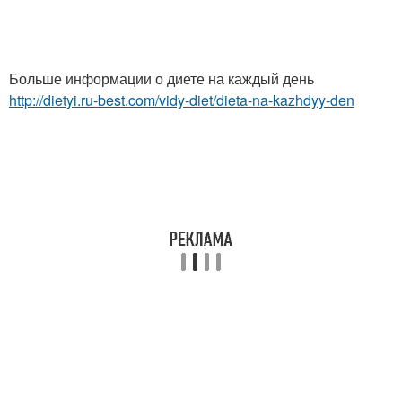
Больше информации о диете на каждый день
http://dietyi.ru-best.com/vidy-diet/dieta-na-kazhdyy-den