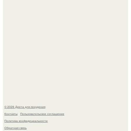
После трёхлетнего отсутствия в своей воркутинской
квартире, мужчина вернулся и обнаружил, что его
жилище стало пристанищем для стаи голубей.
Мощный обереговый заговор против напастей.
© 2026 Диета для похудения
Контакты
Пользовательское соглашение
Политика конфидециальности
Обратная связь