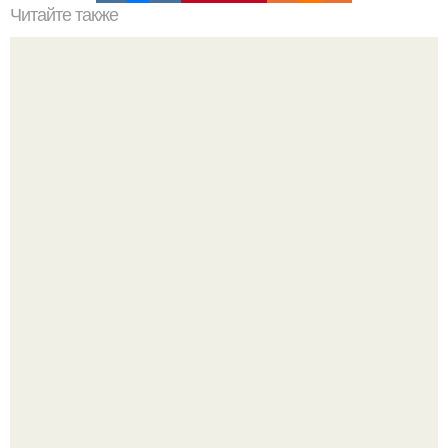
Читайте также
Сделайте из себя конфетку?
Метабуст нужен не "Идеальным", а живым людям.